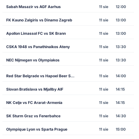
Sabah Masazir vs AGF Aarhus
11 sie
12:00
FK Kauno Zalgiris vs Dinamo Zagreb
11 sie
13:00
Apollon Limassol FC vs SK Brann
11 sie
13:00
CSKA 1948 vs Panathinaikos Ateny
11 sie
13:30
NEC Nijmegen vs Olympiakos
11 sie
13:30
Red Star Belgrade vs Hapoel Beer Sheva
11 sie
14:00
Slovan Bratislava vs Mjallby AIF
11 sie
14:15
NK Celje vs FC Ararat-Armenia
11 sie
14:15
SK Sturm Graz vs Fenerbahce
11 sie
14:30
Olympique Lyon vs Sparta Prague
11 sie
15:00