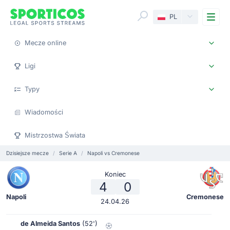
Me
PL
Mecze online
Ligi
Typy
Wiadomości
Mistrzostwa Świata
Dzisiejsze mecze
Serie A
Napoli vs Cremonese
Koniec
4
0
Napoli
Cremonese
24.04.26
de Almeida Santos
(52')