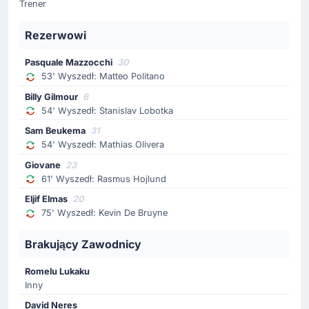
boiska schodzi Stanislav Lobotka. Na boisko wchodzi
Trener
Billy Gilmour (SSC Napoli).
Rezerwowi
Zmiana zawodnika
Pasquale Mazzocchi
30
53'
Matteo Politano
53' Wyszedł: Matteo Politano
Pasquale Mazzocchi
Billy Gilmour
6
Trener zadecydował o zmianie. Na ławkę siada Matteo
54' Wyszedł: Stanislav Lobotka
Politano (SSC Napoli). Na murawę wchodzi Pasquale
Sam Beukema
31
Mazzocchi (SSC Napoli).
54' Wyszedł: Mathias Olivera
Giovane
23
61' Wyszedł: Rasmus Hojlund
Gol !
52'
Alisson de Almeida Santos
(Strzelec)
Eljif Elmas
20
75' Wyszedł: Kevin De Bruyne
Vanja Milinković Savić
(Asysta)
Gol! Gol! Gol! gospodarze powiększają prowadzenie.
Brakujący Zawodnicy
Strzelcem na 4 - 0 jest Alisson de Almeida Santos.
Romelu Lukaku
Inny
Zmiana zawodnika
David Neres