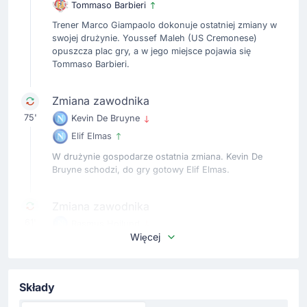
Tommaso Barbieri
Trener Marco Giampaolo dokonuje ostatniej zmiany w
swojej drużynie. Youssef Maleh (US Cremonese)
opuszcza plac gry, a w jego miejsce pojawia się
Tommaso Barbieri.
Zmiana zawodnika
75'
Kevin De Bruyne
Elif Elmas
W drużynie gospodarze ostatnia zmiana. Kevin De
Bruyne schodzi, do gry gotowy Elif Elmas.
Zmiana zawodnika
61'
Rasmus Hojlund
Więcej
Giovane Santana Do Nascimento
Zmiana. Z boiska schodzi Rasmus Hojlund, a wchodzi
Giovane Santana Do Nascimento.
Składy