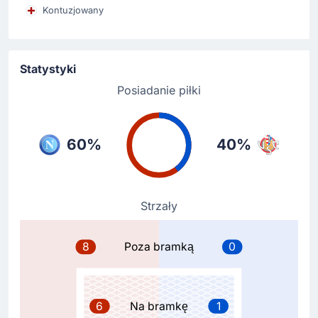
46'
Romano Floriani
Kontuzjowany
Alessio Zerbin
US Cremonese: schodzi Romano Floriani, za niego
zagra Alessio Zerbin.
Statystyki
Posiadanie piłki
Zmiana zawodnika
46'
David Okereke
Jari Vandeputte
60%
40%
Jari Vandeputte zmienia David Okereke na Stadio Diego
Armando Maradona.
Zmiana zawodnika
Strzały
46'
Warren Bondo
Alberto Grassi
8
Poza bramką
0
Alberto Grassi za Warren Bondo jako first zmiana u
goście.
6
Na bramkę
1