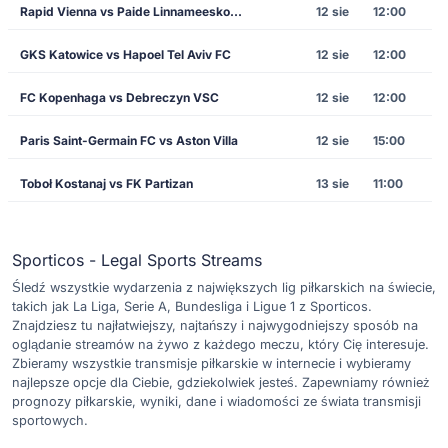
Rapid Vienna vs Paide Linnameeskond
12 sie
12:00
GKS Katowice vs Hapoel Tel Aviv FC
12 sie
12:00
FC Kopenhaga vs Debreczyn VSC
12 sie
12:00
Paris Saint-Germain FC vs Aston Villa
12 sie
15:00
Toboł Kostanaj vs FK Partizan
13 sie
11:00
Sporticos - Legal Sports Streams
Śledź wszystkie wydarzenia z największych lig piłkarskich na świecie,
takich jak La Liga, Serie A, Bundesliga i Ligue 1 z Sporticos.
Znajdziesz tu najłatwiejszy, najtańszy i najwygodniejszy sposób na
oglądanie streamów na żywo z każdego meczu, który Cię interesuje.
Zbieramy wszystkie transmisje piłkarskie w internecie i wybieramy
najlepsze opcje dla Ciebie, gdziekolwiek jesteś. Zapewniamy również
prognozy piłkarskie, wyniki, dane i wiadomości ze świata transmisji
sportowych.