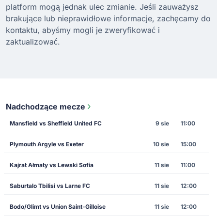
platform mogą jednak ulec zmianie. Jeśli zauważysz
brakujące lub nieprawidłowe informacje, zachęcamy do
kontaktu, abyśmy mogli je zweryfikować i
zaktualizować.
Nadchodzące mecze
Mansfield vs Sheffield United FC
9 sie
11:00
Plymouth Argyle vs Exeter
10 sie
15:00
Kajrat Ałmaty vs Lewski Sofia
11 sie
11:00
Saburtalo Tbilisi vs Larne FC
11 sie
12:00
Bodo/Glimt vs Union Saint-Gilloise
11 sie
12:00