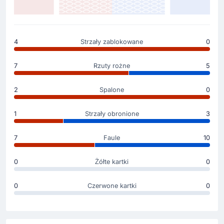
Gol !
45'
Kevin De Bruyne
(Strzelec)
Kevin De Bruyne podwyższa do 3 - 0.
4
Strzały zablokowane
0
7
Rzuty rożne
5
Gol !
45'
Filippo Terracciano
(Strzelec)
2
Spalone
0
2 - 0 po samobóju Filippo Terracciano.
1
Strzały obronione
3
Gol !
7
Faule
10
3'
Scott McTominay
(Strzelec)
Kevin De Bruyne
(Asysta)
0
Żółte kartki
0
Gol! Scott McTominay strzela bramkę. SSC Napoli
obejmuje prowadzenie. Wynik meczu w tym
0
Czerwone kartki
0
momencie to 1 - 0.