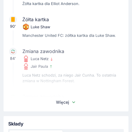
Żółta kartka dla Elliot Anderson.
Żółta kartka
90'
Luke Shaw
Manchester United FC: żółtka kartka dla Luke Shaw.
Zmiana zawodnika
84'
Luca Netz
Jair Paula
Luca Netz schodzi, za niego Jair Cunha. To ostatnia
zmiana w Nottingham Forest.
Zmiana zawodnika
Więcej
84'
Igor Jesus
James John McAtee
Zmiana w zespole Nottingham Forest. Boisko opuszcza
Składy
Igor Jesus, wchodzi James McAtee.