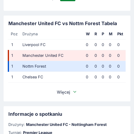
Manchester United FC vs Nottm Forest Tabela
Poz
Drużyna
W
R
P
M
Pkt
1
Liverpool FC
0
0
0
0
0
1
Manchester United FC
0
0
0
0
0
1
Nottm Forest
0
0
0
0
0
1
Chelsea FC
0
0
0
0
0
Więcej
Informacje o spotkaniu
Drużyny:
Manchester United FC - Nottingham Forest
Turniej:
Premier League