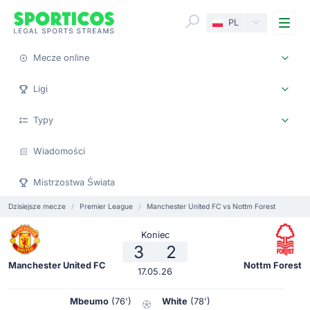
Me
PL
Mecze online
Ligi
Typy
Wiadomości
Mistrzostwa Świata
Dzisiejsze mecze
Premier League
Manchester United FC vs Nottm Forest
Koniec
3
2
Manchester United FC
Nottm Forest
17.05.26
Mbeumo
(76')
White
(78')