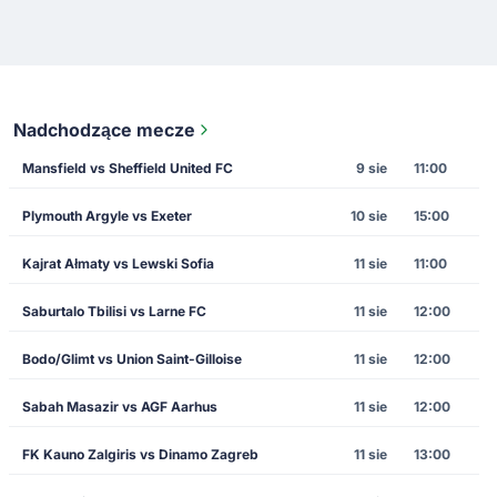
Nadchodzące mecze
Mansfield vs Sheffield United FC
9 sie
11:00
Plymouth Argyle vs Exeter
10 sie
15:00
Kajrat Ałmaty vs Lewski Sofia
11 sie
11:00
Saburtalo Tbilisi vs Larne FC
11 sie
12:00
Bodo/Glimt vs Union Saint-Gilloise
11 sie
12:00
Sabah Masazir vs AGF Aarhus
11 sie
12:00
FK Kauno Zalgiris vs Dinamo Zagreb
11 sie
13:00