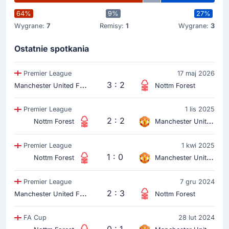
64%
9%
27%
Wygrane:
7
Remisy:
1
Wygrane:
3
Gol !
6'
Luke Shaw
(Strzelec)
Ostatnie spotkania
Na prowadzenie 1 - 0 wyprowadza zespół
gospodarze Luke Shaw.
Premier League
17 maj 2026
M
anchester United FC
3 : 2
Nottm Forest
Rozpoczecie spotkania
Premier League
1 lis 2025
2 : 2
Nottm Forest
Manchester United FC
Premier League
1 kwi 2025
1 : 0
Nottm Forest
Manchester United FC
Premier League
7 gru 2024
M
anchester United FC
2 : 3
Nottm Forest
FA Cup
28 lut 2024