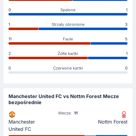
Dilane Bakwa
0
Spalone
1
Nottingham Forest: schodzi Omari Hutchinson, za niego
zagra Dilane Bakwa.
1
Strzały obronione
3
Gol !
11
Faule
5
55'
Matheus Cunha
(Strzelec)
2
Żółte kartki
1
Gol! Matheus Cunha (Manchester United FC) daje
prowadzenie swojemu zespołowi. Aktualny wynik to
2 - 1.
0
Czerwone kartki
0
Gol !
53'
Manchester United FC vs Nottm Forest Mecze
Morato
(Strzelec)
bezpośrednie
Elliot Anderson
(Asysta)
Mecze:
11
Mamy gola wyrównującego. Zawodnik Morato
swoim strzałem do bramki przeciwników zmienia
Manchester
Nottm Forest
rezultat na 1 - 1. Gol na 1 - 1 po asyście Elliot
United FC
Anderson.