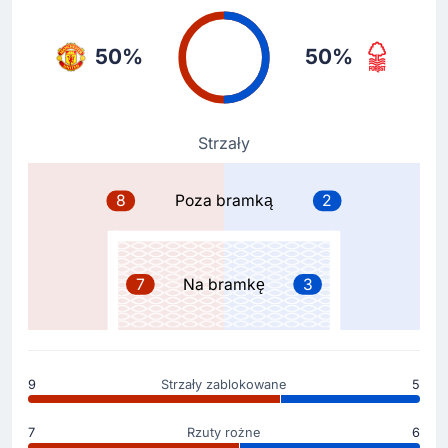
na 3 - 1.
50%
50%
Zmiana zawodnika
70'
Chris Wood
Taiwo Awoniyi
Strzały
Chris Wood ustępuje miejsca na boisku dla Taiwo
Awoniyi.
8
Poza bramką
2
Zmiana zawodnika
70'
Nicolas Dominguez
7
Na bramkę
3
Ibrahim Sangare
Zmiana na boisku - wchodzi Ibrahim Sangare
(Nottingham Forest). Murawę opuszcza Nicolas
Dominguez.
9
Strzały zablokowane
5
Zmiana zawodnika
70'
Omari Hutchinson
7
Rzuty rożne
6