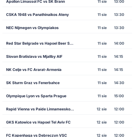
Apollon Limassol FC vs SK Brann
11 sie
13:00
CSKA 1948 vs Panathinaikos Ateny
11 sie
13:30
NEC Nijmegen vs Olympiakos
11 sie
13:30
Red Star Belgrade vs Hapoel Beer Sheva
11 sie
14:00
Slovan Bratislava vs Mjallby AIF
11 sie
14:15
NK Celje vs FC Ararat-Armenia
11 sie
14:15
SK Sturm Graz vs Fenerbahce
11 sie
14:30
Olympique Lyon vs Sparta Prague
11 sie
15:00
Rapid Vienna vs Paide Linnameeskond
12 sie
12:00
GKS Katowice vs Hapoel Tel Aviv FC
12 sie
12:00
FC Kopenhaga vs Debreczyn VSC
12 sie
12:00