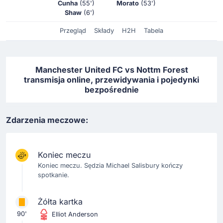
Cunha
(55')
Morato
(53')
Shaw
(6')
Przegląd
Składy
H2H
Tabela
Manchester United FC vs Nottm Forest
transmisja online, przewidywania i pojedynki
bezpośrednie
Zdarzenia meczowe:
Koniec meczu
Koniec meczu. Sędzia Michael Salisbury kończy
spotkanie.
Żółta kartka
90'
Elliot Anderson