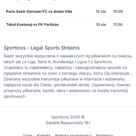
Paris Saint-Germain FC vs Aston Villa
12 sie
15:00
Toboł Kostanaj vs FK Partizan
13 sie
11:00
Sporticos - Legal Sports Streams
Śledź wszystkie wydarzenia z największych lig piłkarskich na świecie,
takich jak La Liga, Serie A, Bundesliga i Ligue 1 z Sporticos.
Znajdziesz tu najłatwiejszy, najtańszy i najwygodniejszy sposób na
oglądanie streamów na żywo z każdego meczu, który Cię interesuje.
Zbieramy wszystkie transmisje piłkarskie w internecie i wybieramy
najlepsze opcje dla Ciebie, gdziekolwiek jesteś. Zapewniamy również
prognozy piłkarskie, wyniki, dane i wiadomości ze świata transmisji
sportowych.
Sporticos 2026 ©
Gamble Responsibly 18+
O nas
Kontakt
Polityka prywatności
Partnerzy