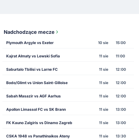
Nadchodzące mecze
Plymouth Argyle vs Exeter
10 sie
15:00
Kajrat Ałmaty vs Lewski Sofia
11 sie
11:00
Saburtalo Tbilisi vs Larne FC
11 sie
12:00
Bodo/Glimt vs Union Saint-Gilloise
11 sie
12:00
Sabah Masazir vs AGF Aarhus
11 sie
12:00
Apollon Limassol FC vs SK Brann
11 sie
13:00
FK Kauno Zalgiris vs Dinamo Zagreb
11 sie
13:00
CSKA 1948 vs Panathinaikos Ateny
11 sie
13:30