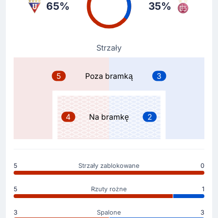
65%
35%
Żółta kartka
77'
Nahuel Hernan Losada
Żółtka kartka dla Nahuel Hernan Losada na Estadio
Rodrigo Paz Delgado.
Strzały
Żółta kartka
5
Poza bramką
3
77'
Jose Quinteros
U gospodarze żółtą katkę ogląda Jose Quinteros.
4
Na bramkę
2
Gol !
74'
Felipe Pena Biafore
(Strzelec)
Bramka samobójcza! Felipe Pena Biafore umieszcza
5
Strzały zablokowane
0
piłkę we własnej siatce! Mamy teraz 1 - 0 .
5
Rzuty rożne
1
Zmiana zawodnika
63'
Deyverson
3
Spalone
3