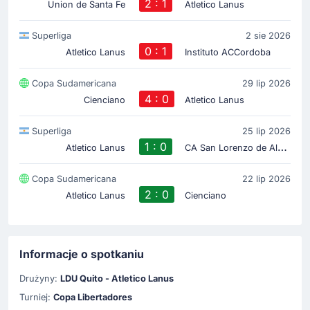
2 : 1
Union de Santa Fe
Atletico Lanus
Superliga
2 sie 2026
0 : 1
Atletico Lanus
Instituto ACCordoba
Copa Sudamericana
29 lip 2026
4 : 0
Cienciano
Atletico Lanus
Superliga
25 lip 2026
1 : 0
C
A San Lorenzo de Almagro
Atletico Lanus
Copa Sudamericana
22 lip 2026
2 : 0
Atletico Lanus
Cienciano
Informacje o spotkaniu
Drużyny:
LDU Quito - Atletico Lanus
Turniej:
Copa Libertadores