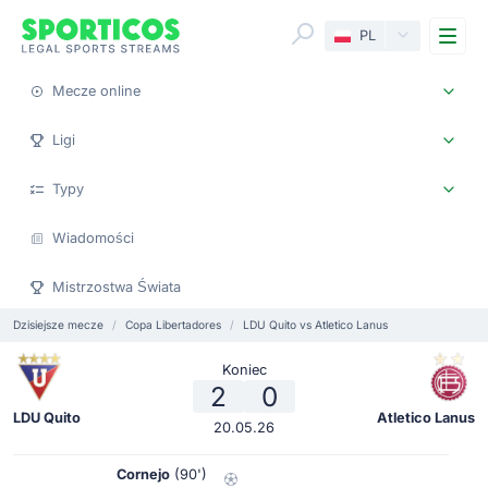
Me
PL
Mecze online
Ligi
Typy
Wiadomości
Mistrzostwa Świata
Dzisiejsze mecze
Copa Libertadores
LDU Quito vs Atletico Lanus
Koniec
2
0
LDU Quito
Atletico Lanus
20.05.26
Cornejo
(90')