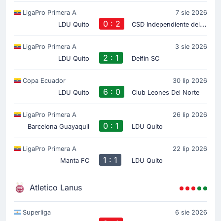
LigaPro Primera A
7 sie 2026
0 : 2
C
SD Independiente del Valle
LDU Quito
LigaPro Primera A
3 sie 2026
2 : 1
LDU Quito
Delfin SC
Copa Ecuador
30 lip 2026
6 : 0
LDU Quito
Club Leones Del Norte
LigaPro Primera A
26 lip 2026
0 : 1
Barcelona Guayaquil
LDU Quito
LigaPro Primera A
22 lip 2026
1 : 1
Manta FC
LDU Quito
Atletico Lanus
Superliga
6 sie 2026