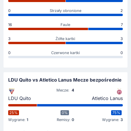
Rodney Redes
0
Strzały obronione
2
Deyverson ustępuje miejsca na boisku dla Rodney
Redes.
16
Faule
7
Zmiana zawodnika
3
Żółte kartki
3
59'
Yoshan Valois
Bruno Cabrera
0
Czerwone kartki
0
Mauricio Pellegrino ściąga z boiska kontuzjowanego
Yoshan Valois, za niego wpuszcza Bruno Cabrera.
Zmiana zawodnika
LDU Quito vs Atletico Lanus Mecze bezpośrednie
45'
Ramiro Carrera
Mecze:
4
Matias Ignacio Sepulveda Mendez
LDU Quito
Atletico Lanus
Zmiana. Z boiska schodzi Ramiro Carrera, a wchodzi
Matias Sepulveda.
25%
0%
75%
Wygrane:
1
Remisy:
0
Wygrane:
3
Zmiana zawodnika
46'
Gabriel Alejandro Villamil Cortez