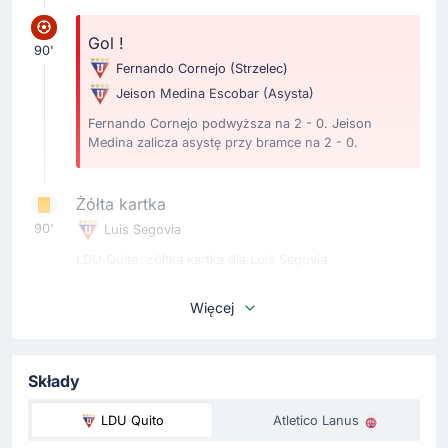
Gol !
90'
Fernando Cornejo
(Strzelec)
Jeison Medina Escobar
(Asysta)
Fernando Cornejo podwyższa na 2 - 0. Jeison
Medina zalicza asystę przy bramce na 2 - 0.
Żółta kartka
90'
Luis Segovia
LDU Quito: żółtka kartka dla Luis Segovia.
Więcej
Zmiana zawodnika
88'
Jesus Emanuel Pretell Panta
Kevin Andres Minda Ruales
Składy
Kevin Minda (LDU Quito) musi opuścić niespodziewanie
plac gry i za niego wchodzi Jesus Pretell.
LDU Quito
Atletico Lanus