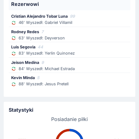
Rezerwowi
Zmiana zawodnika
Cristian Alejandro Tobar Luna
99
46' Wyszedł: Gabriel Villamil
80'
Sasha Julian Marcich
Dylan Aquino
Rodney Redes
7
63' Wyszedł: Deyverson
Goście dokonują zmiany. Boisko opuszcza Sasha Julian
Marcich. Na boisko wchodzi Dylan Aquino.
Luis Segovia
44
83' Wyszedł: Yerlin Quinonez
Zmiana zawodnika
Jeison Medina
9
84' Wyszedł: Michael Estrada
80'
Eduardo Salvio
Kevin Minda
5
Walter Ariel Bou
88' Wyszedł: Jesus Pretell
Zmiana. Z boiska schodzi Eduardo Salvio, a wchodzi
Walter Bou.
Statystyki
Żółta kartka
78'
Jose Maria Canale Dominguez
Posiadanie piłki
Atletico Lanus: żółtka kartka dla Jose Canale.