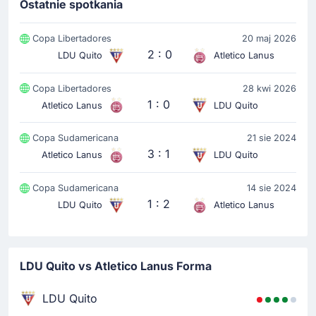
Ostatnie spotkania
Cristian Alejandro Tobar Luna
LDU Quito: schodzi Gabriel Villamil, za niego zagra
Copa Libertadores
20 maj 2026
Cristian Alejandro Tobar Luna.
2 : 0
LDU Quito
Atletico Lanus
Żółta kartka
Copa Libertadores
28 kwi 2026
37'
1 : 0
Agustin Ezequiel Cardozo
Atletico Lanus
LDU Quito
U goście żółtą katkę ogląda Agustin Cardozo.
Copa Sudamericana
21 sie 2024
3 : 1
Atletico Lanus
LDU Quito
Rozpoczecie spotkania
Copa Sudamericana
14 sie 2024
1 : 2
LDU Quito
Atletico Lanus
LDU Quito vs Atletico Lanus Forma
LDU Quito