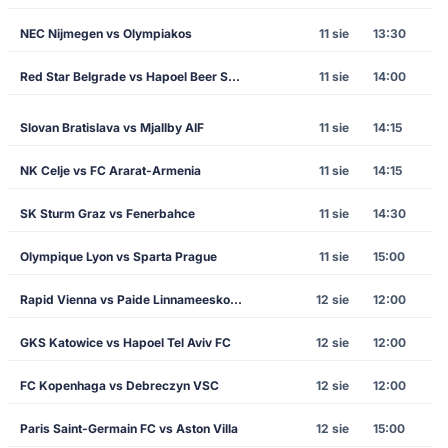
NEC Nijmegen vs Olympiakos
11 sie
13:30
Red Star Belgrade vs Hapoel Beer Sheva
11 sie
14:00
Slovan Bratislava vs Mjallby AIF
11 sie
14:15
NK Celje vs FC Ararat-Armenia
11 sie
14:15
SK Sturm Graz vs Fenerbahce
11 sie
14:30
Olympique Lyon vs Sparta Prague
11 sie
15:00
Rapid Vienna vs Paide Linnameeskond
12 sie
12:00
GKS Katowice vs Hapoel Tel Aviv FC
12 sie
12:00
FC Kopenhaga vs Debreczyn VSC
12 sie
12:00
Paris Saint-Germain FC vs Aston Villa
12 sie
15:00