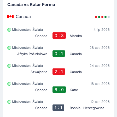
Jonathan David podwyższa do 2 - 0.
Canada vs Katar Forma
Canada
Gol !
16'
Cyle Larin
(Strzelec)
Mistrzostwa Świata
4 lip 2026
Prowadzenie dla Kanada po golu Cyle Larin.
0 : 3
Canada
Maroko
Mistrzostwa Świata
28 cze 2026
Żółta kartka
0 : 1
Afryka Południowa
Canada
9'
Derek Cornelius
Arbiter spotkania Cristian Garay pokazuje żółty kartonik
Mistrzostwa Świata
24 cze 2026
zawodnikowi drużyny Kanada.
2 : 1
Szwajcaria
Canada
Rozpoczecie spotkania
Mistrzostwa Świata
18 cze 2026
6 : 0
Canada
Katar
Mistrzostwa Świata
12 cze 2026
1 : 1
Canada
Bośnia i Hercegowina