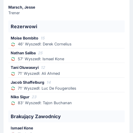
Zmiana. Z boiska schodzi Luc De Fougerolles, a
wchodzi Jacob Shaffelburg.
Marsch, Jesse
Trener
Rezerwowi
Gol !
64'
Nathan-Dylan Saliba
(Strzelec)
Moise Bombito
15
46' Wyszedł: Derek Cornelius
Kanada... i kolejna bramka! Nathan-Dylan Saliba
zmienia wynik na 4 - 0.
Nathan Saliba
25
57' Wyszedł: Ismael Kone
Żółta kartka
Tani Oluwaseyi
12
71' Wyszedł: Ali Ahmed
62'
Ahmed Fathi
Jacob Shaffelburg
14
Żółty kartonik ogląda Ahmed Fathi (Katar). To zła
71' Wyszedł: Luc De Fougerolles
wiadomość dla drużyny.
Niko Sigur
23
83' Wyszedł: Tajon Buchanan
Zmiana zawodnika
59'
Akram Afif
Brakujący Zawodnicy
Alhashmi Alhussein
Ismael Kone
Katar: schodzi Akram Afif, za niego zagra Alhashmi