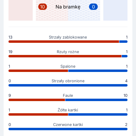
10
Na bramkę
0
Zmiana zawodnika
46'
Edmilson Junior
Ahmed Fathi
13
Strzały zablokowane
1
Zmiana w zespole Katar. Boisko opuszcza Edmilson
Junior, wchodzi Ahmed Fathi.
19
Rzuty rożne
1
Zmiana zawodnika
1
Spalone
1
46'
Jassem Gaber Abdulsallam
Mohammed Al-Manai
0
Strzały obronione
4
Katar: schodzi Jassem Gaber Abdulsallam, za niego
zagra Mohammed Manai.
9
Faule
10
1
Żółte kartki
1
Gol !
45'
Jonathan David
(Strzelec)
0
Czerwone kartki
2
Gol! Gol! Gol! gospodarze powiększają prowadzenie.
Strzelcem na 3 - 0 jest Jonathan David.