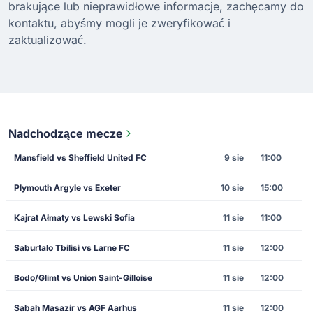
brakujące lub nieprawidłowe informacje, zachęcamy do
kontaktu, abyśmy mogli je zweryfikować i
zaktualizować.
Nadchodzące mecze
Mansfield vs Sheffield United FC
9 sie
11:00
Plymouth Argyle vs Exeter
10 sie
15:00
Kajrat Ałmaty vs Lewski Sofia
11 sie
11:00
Saburtalo Tbilisi vs Larne FC
11 sie
12:00
Bodo/Glimt vs Union Saint-Gilloise
11 sie
12:00
Sabah Masazir vs AGF Aarhus
11 sie
12:00