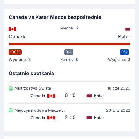
Canada vs Katar Mecze bezpośrednie
Zmiana zawodnika
40'
Yousuf Abdul Razzaq
Mecze:
2
Sultan Al Brake
Canada
Katar
Sultan Al Brake zmienia Yousuf Abdul Razzaq na BC
Place Vancouver.
100%
0%
0%
Wygrane:
2
Remisy:
0
Wygrane:
0
Czerwona kartka
Ostatnie spotkania
33'
Homam Ahmad
Czerwona kartka dla drużyny Katar. Sędzia Cristian
Mistrzostwa Świata
18 cze 2026
Garay wyrzuca z boiska zawodnika tego zespołu. Na
6 : 0
stadionie mamy coraz więcej emocji a Homam Ahmad
Canada
Katar
schodzi do szatni z opuszczona głowa.
Międzynarodowe Mecze Towarzyskie
23 wrz 2022
2 : 0
Canada
Katar
Gol !
29'
Jonathan David
(Strzelec)