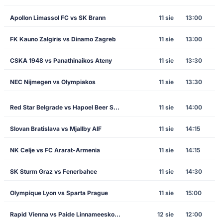
Apollon Limassol FC vs SK Brann
11 sie
13:00
FK Kauno Zalgiris vs Dinamo Zagreb
11 sie
13:00
CSKA 1948 vs Panathinaikos Ateny
11 sie
13:30
NEC Nijmegen vs Olympiakos
11 sie
13:30
Red Star Belgrade vs Hapoel Beer Sheva
11 sie
14:00
Slovan Bratislava vs Mjallby AIF
11 sie
14:15
NK Celje vs FC Ararat-Armenia
11 sie
14:15
SK Sturm Graz vs Fenerbahce
11 sie
14:30
Olympique Lyon vs Sparta Prague
11 sie
15:00
Rapid Vienna vs Paide Linnameeskond
12 sie
12:00