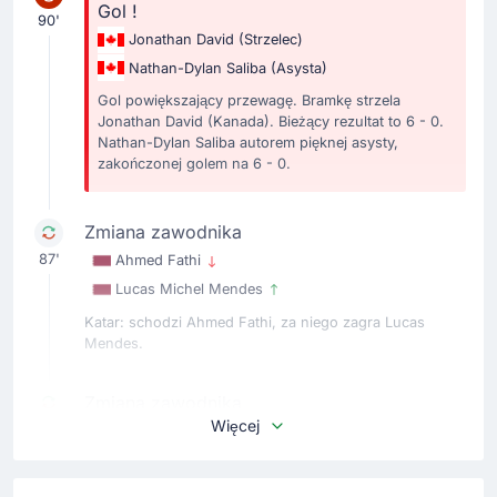
Gol !
90'
Jonathan David
(Strzelec)
Nathan-Dylan Saliba
(Asysta)
Gol powiększający przewagę. Bramkę strzela
Jonathan David (Kanada). Bieżący rezultat to 6 - 0.
Nathan-Dylan Saliba autorem pięknej asysty,
zakończonej golem na 6 - 0.
Zmiana zawodnika
87'
Ahmed Fathi
Lucas Michel Mendes
Katar: schodzi Ahmed Fathi, za niego zagra Lucas
Mendes.
Zmiana zawodnika
Więcej
83'
Tajon Buchanan
Niko Kristian Sigur
Zmiana w zespole Kanada. Boisko opuszcza Tajon