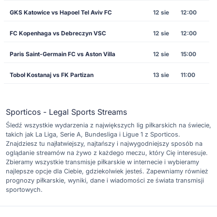
GKS Katowice vs Hapoel Tel Aviv FC
12 sie
12:00
FC Kopenhaga vs Debreczyn VSC
12 sie
12:00
Paris Saint-Germain FC vs Aston Villa
12 sie
15:00
Toboł Kostanaj vs FK Partizan
13 sie
11:00
Sporticos - Legal Sports Streams
Śledź wszystkie wydarzenia z największych lig piłkarskich na świecie,
takich jak La Liga, Serie A, Bundesliga i Ligue 1 z Sporticos.
Znajdziesz tu najłatwiejszy, najtańszy i najwygodniejszy sposób na
oglądanie streamów na żywo z każdego meczu, który Cię interesuje.
Zbieramy wszystkie transmisje piłkarskie w internecie i wybieramy
najlepsze opcje dla Ciebie, gdziekolwiek jesteś. Zapewniamy również
prognozy piłkarskie, wyniki, dane i wiadomości ze świata transmisji
sportowych.