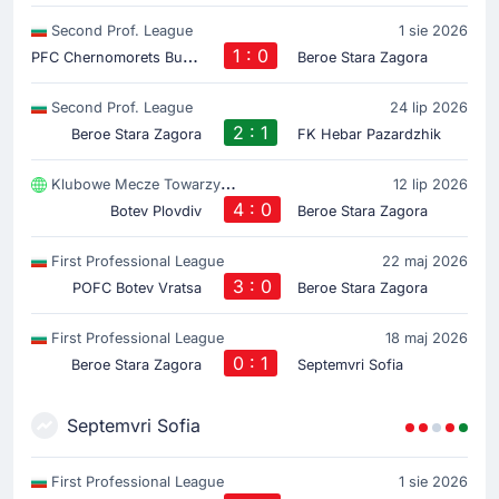
Second Prof. League
1 sie 2026
P
FC Chernomorets Burgas
1 : 0
Beroe Stara Zagora
Second Prof. League
24 lip 2026
2 : 1
Beroe Stara Zagora
FK Hebar Pazardzhik
Klubowe Mecze Towarzyski
12 lip 2026
4 : 0
Botev Plovdiv
Beroe Stara Zagora
First Professional League
22 maj 2026
3 : 0
POFC Botev Vratsa
Beroe Stara Zagora
First Professional League
18 maj 2026
0 : 1
Beroe Stara Zagora
Septemvri Sofia
Septemvri Sofia
First Professional League
1 sie 2026