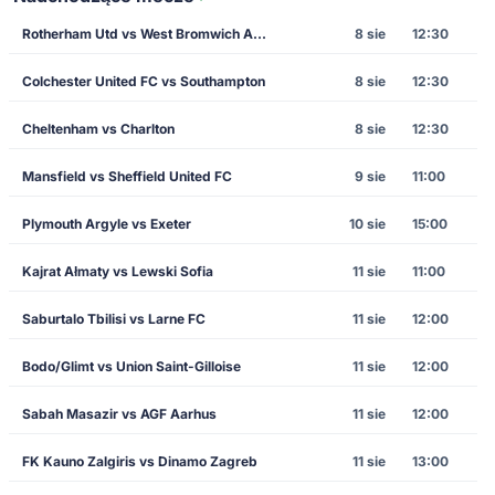
Rotherham Utd vs West Bromwich Albion
8 sie
12:30
Colchester United FC vs Southampton
8 sie
12:30
Cheltenham vs Charlton
8 sie
12:30
Mansfield vs Sheffield United FC
9 sie
11:00
Plymouth Argyle vs Exeter
10 sie
15:00
Kajrat Ałmaty vs Lewski Sofia
11 sie
11:00
Saburtalo Tbilisi vs Larne FC
11 sie
12:00
Bodo/Glimt vs Union Saint-Gilloise
11 sie
12:00
Sabah Masazir vs AGF Aarhus
11 sie
12:00
FK Kauno Zalgiris vs Dinamo Zagreb
11 sie
13:00