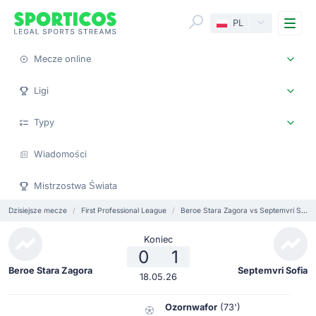
Me
PL
Mecze online
Ligi
Typy
Wiadomości
Mistrzostwa Świata
Dzisiejsze mecze
First Professional League
Beroe Stara Zagora vs Septemvri Sofia
Koniec
0
1
Beroe Stara Zagora
Septemvri Sofia
18.05.26
Ozornwafor
(73')