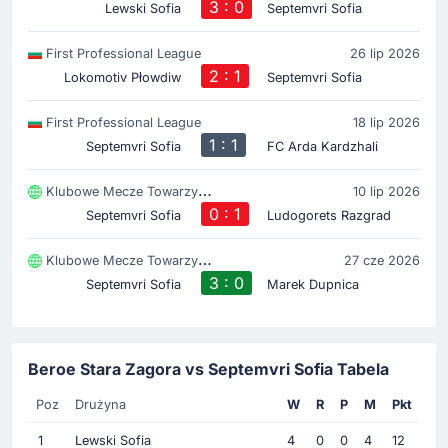
3 : 0
Lewski Sofia
Septemvri Sofia
First Professional League
26 lip 2026
2 : 1
Lokomotiv Płowdiw
Septemvri Sofia
First Professional League
18 lip 2026
1 : 1
Septemvri Sofia
FC Arda Kardzhali
Klubowe Mecze Towarzyski
10 lip 2026
0 : 1
Septemvri Sofia
Ludogorets Razgrad
Klubowe Mecze Towarzyski
27 cze 2026
3 : 0
Septemvri Sofia
Marek Dupnica
Beroe Stara Zagora vs Septemvri Sofia Tabela
Poz
Drużyna
W
R
P
M
Pkt
1
Lewski Sofia
4
0
0
4
12