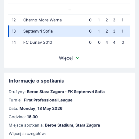
...
12
Cherno More Warna
0
1
2
3
1
13
Septemvri Sofia
0
1
2
3
1
14
FC Dunav 2010
0
0
4
4
0
Więcej
Informacje o spotkaniu
Drużyny:
Beroe Stara Zagora - FK Septemvri Sofia
Turniej:
First Professional League
Data:
Monday, 18 May 2026
Godzina:
16:30
Miejsce spotkania:
Beroe Stadium, Stara Zagora
Więcej szczegółów: