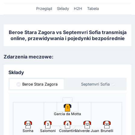
Przegląd
Składy
H2H
Tabela
Beroe Stara Zagora vs Septemvri Sofia transmisja
online, przewidywania i pojedynki bezpośrednie
Zdarzenia meczowe:
Składy
Beroe Stara Zagora
Septemvri Sofia
1
Garcia da Motta
23
3
4
12
30
Sonha
Salomoni
Costantini
Valverde Juan
Brunelli