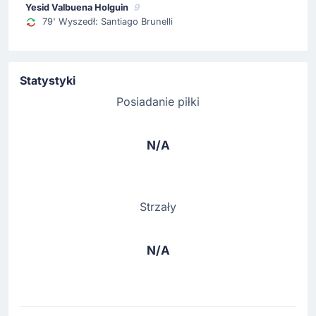
Yesid Valbuena Holguin
9
79' Wyszedł: Santiago Brunelli
Statystyki
Posiadanie piłki
N/A
Strzały
N/A