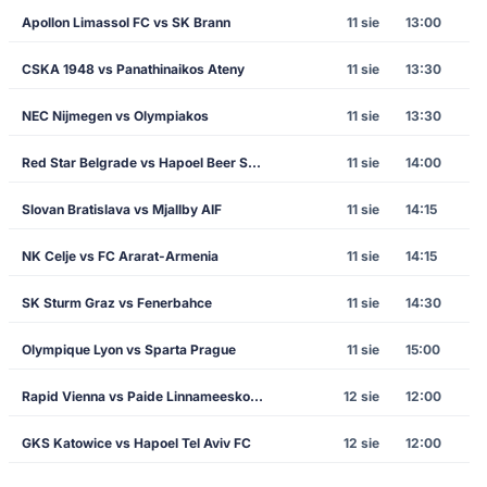
Apollon Limassol FC vs SK Brann
11 sie
13:00
CSKA 1948 vs Panathinaikos Ateny
11 sie
13:30
NEC Nijmegen vs Olympiakos
11 sie
13:30
Red Star Belgrade vs Hapoel Beer Sheva
11 sie
14:00
Slovan Bratislava vs Mjallby AIF
11 sie
14:15
NK Celje vs FC Ararat-Armenia
11 sie
14:15
SK Sturm Graz vs Fenerbahce
11 sie
14:30
Olympique Lyon vs Sparta Prague
11 sie
15:00
Rapid Vienna vs Paide Linnameeskond
12 sie
12:00
GKS Katowice vs Hapoel Tel Aviv FC
12 sie
12:00