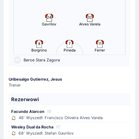
24
32
Gavrilov
Alves Varela
8
7
11
Borgnino
Pineda
Ferrer
Beroe Stara Zagora
Uribesalgo Gutierrez, Jesus
Trener
Rezerwowi
Facundo Alarcon
15
46' Wyszedł: Francisco Oliveira Alves Varela
Wesley Dual da Rocha
17
68' Wyszedł: Stefan Gavrilov