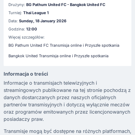
Drużyny:
BG Pathum United FC - Bangkok United FC
Turniej:
Thai League 1
Data:
Sunday, 18 January 2026
Godzina:
12:00
Więcej szczegółów:
BG Pathum United FC Transmisja online i Przyszłe spotkania
Bangkok United Transmisja online i Przyszłe spotkania
Informacja o treści
Informacje o transmisjach telewizyjnych i
streamingowych publikowane na tej stronie pochodzą z
danych dostarczanych przez naszych oficjalnych
partnerów transmisyjnych i dotyczą wyłącznie meczów
oraz programów emitowanych przez licencjonowanych
posiadaczy praw.
Transmisje mogą być dostępne na różnych platformach,