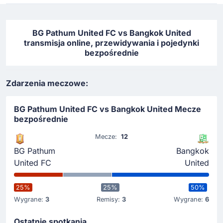
BG Pathum United FC vs Bangkok United
transmisja online, przewidywania i pojedynki
bezpośrednie
Zdarzenia meczowe:
BG Pathum United FC vs Bangkok United Mecze
bezpośrednie
Mecze:
12
BG Pathum
Bangkok
United FC
United
25%
25%
50%
Wygrane:
3
Remisy:
3
Wygrane:
6
Ostatnie spotkania