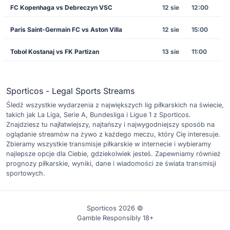
FC Kopenhaga vs Debreczyn VSC
12 sie
12:00
Paris Saint-Germain FC vs Aston Villa
12 sie
15:00
Toboł Kostanaj vs FK Partizan
13 sie
11:00
Sporticos - Legal Sports Streams
Śledź wszystkie wydarzenia z największych lig piłkarskich na świecie,
takich jak La Liga, Serie A, Bundesliga i Ligue 1 z Sporticos.
Znajdziesz tu najłatwiejszy, najtańszy i najwygodniejszy sposób na
oglądanie streamów na żywo z każdego meczu, który Cię interesuje.
Zbieramy wszystkie transmisje piłkarskie w internecie i wybieramy
najlepsze opcje dla Ciebie, gdziekolwiek jesteś. Zapewniamy również
prognozy piłkarskie, wyniki, dane i wiadomości ze świata transmisji
sportowych.
Sporticos 2026 ©
Gamble Responsibly 18+