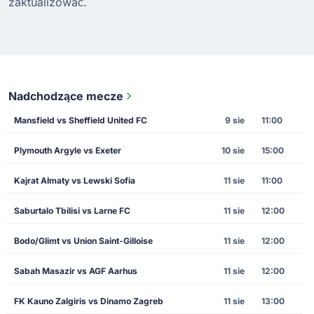
zaktualizować.
Nadchodzące mecze
Mansfield vs Sheffield United FC
9 sie
11:00
Plymouth Argyle vs Exeter
10 sie
15:00
Kajrat Ałmaty vs Lewski Sofia
11 sie
11:00
Saburtalo Tbilisi vs Larne FC
11 sie
12:00
Bodo/Glimt vs Union Saint-Gilloise
11 sie
12:00
Sabah Masazir vs AGF Aarhus
11 sie
12:00
FK Kauno Zalgiris vs Dinamo Zagreb
11 sie
13:00