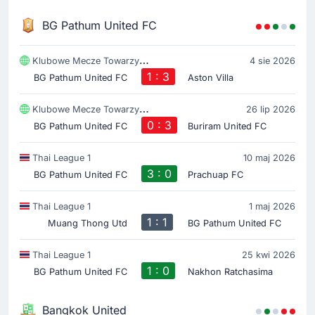
BG Pathum United FC
Klubowe Mecze Towarzyski
4 sie 2026
1 : 3
BG Pathum United FC
Aston Villa
Klubowe Mecze Towarzyski
26 lip 2026
0 : 3
BG Pathum United FC
Buriram United FC
Thai League 1
10 maj 2026
3 : 0
BG Pathum United FC
Prachuap FC
Thai League 1
1 maj 2026
1 : 1
Muang Thong Utd
BG Pathum United FC
Thai League 1
25 kwi 2026
1 : 0
BG Pathum United FC
Nakhon Ratchasima
Bangkok United