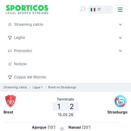
Me
IT
Streaming calcio
Leghe
Pronostici
Notizie
Coppa del Mondo
Streaming calcio
Ligue 1
Brest vs Strasburgo
Terminato
1
2
Brest
Strasburgo
13.05.26
Ajorque
(13')
Nanasi
(20')