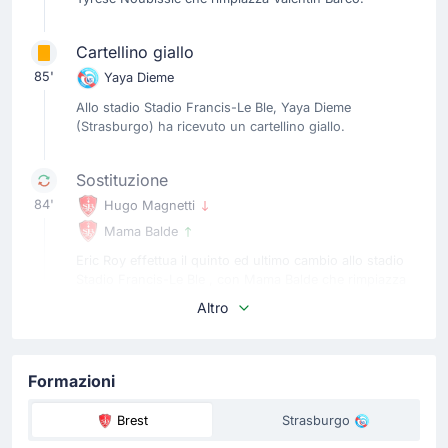
Cartellino giallo
85'
Yaya Dieme
Allo stadio Stadio Francis-Le Ble, Yaya Dieme
(Strasburgo) ha ricevuto un cartellino giallo.
Sostituzione
84'
Hugo Magnetti
Mama Balde
Eric Roy effettua il quinto ed ultimo cambio allo stadio
Stadio Francis-Le Ble , con Mama Balde che rimpiazza
Hugo Magnetti.
Altro
Sostituzione
83'
Joris Chotard
Formazioni
Lucas Tousart
Brest
Strasburgo
Lucas Tousart rimpiazza Joris Chotard per la squadra in