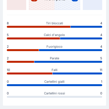
in occasione del gol, il risultato è ora di 0 - 1.
Inizio della partita
8
Tiri bloccati
4
5
Calci d'angolo
4
2
Fuorigioco
4
2
Parate
5
10
Falli
11
0
Cartellini gialli
1
0
Cartellini rossi
0