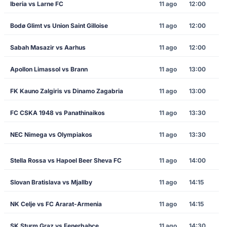
Iberia vs Larne FC
11 ago
12:00
Bodø Glimt vs Union Saint Gilloise
11 ago
12:00
Sabah Masazir vs Aarhus
11 ago
12:00
Apollon Limassol vs Brann
11 ago
13:00
FK Kauno Zalgiris vs Dinamo Zagabria
11 ago
13:00
FC CSKA 1948 vs Panathinaikos
11 ago
13:30
NEC Nimega vs Olympiakos
11 ago
13:30
Stella Rossa vs Hapoel Beer Sheva FC
11 ago
14:00
Slovan Bratislava vs Mjallby
11 ago
14:15
NK Celje vs FC Ararat-Armenia
11 ago
14:15
SK Sturm Graz vs Fenerbahçe
11 ago
14:30