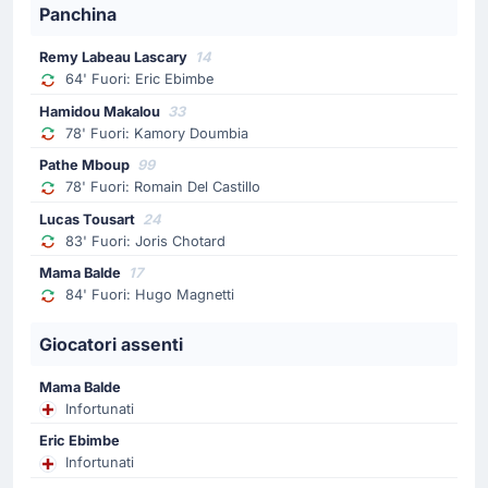
Panchina
squadra in casa.
Remy Labeau Lascary
14
Sostituzione
64' Fuori: Eric Ebimbe
72'
Diego Da Silva Moreira
Hamidou Makalou
33
Samuel Amo-Ameyaw
78' Fuori: Kamory Doumbia
Gary O'Neil realizza il suo primo cambio con Samuel
Pathe Mboup
99
Amo-Ameyaw che rimpiazza Diego Moreira.
78' Fuori: Romain Del Castillo
Lucas Tousart
24
Sostituzione
83' Fuori: Joris Chotard
64'
Eric Junior Dina Ebimbe
Mama Balde
17
84' Fuori: Hugo Magnetti
Remy Labeau Lascary
Sostituzione Brest: esce Eric Junior Dina Ebimbe ed
Giocatori assenti
entra Remy Labeau Lascary.
Mama Balde
Infortunati
Goal !
20'
Eric Ebimbe
Sebastian Nanasi
(Marcatore)
Infortunati
Julio Enciso
(Assist)