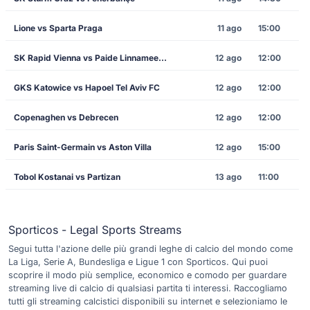
Lione vs Sparta Praga
11 ago
15:00
SK Rapid Vienna vs Paide Linnameeskond
12 ago
12:00
GKS Katowice vs Hapoel Tel Aviv FC
12 ago
12:00
Copenaghen vs Debrecen
12 ago
12:00
Paris Saint-Germain vs Aston Villa
12 ago
15:00
Tobol Kostanai vs Partizan
13 ago
11:00
Sporticos - Legal Sports Streams
Segui tutta l'azione delle più grandi leghe di calcio del mondo come
La Liga, Serie A, Bundesliga e Ligue 1 con Sporticos. Qui puoi
scoprire il modo più semplice, economico e comodo per guardare
streaming live di calcio di qualsiasi partita ti interessi. Raccogliamo
tutti gli streaming calcistici disponibili su internet e selezioniamo le