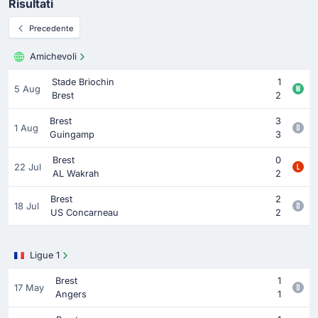
Risultati
Precedente
Amichevoli
Stade Briochin
1
5 Aug
Brest
2
Brest
3
1 Aug
Guingamp
3
Brest
0
22 Jul
AL Wakrah
2
Brest
2
18 Jul
US Concarneau
2
Ligue 1
Brest
1
17 May
Angers
1