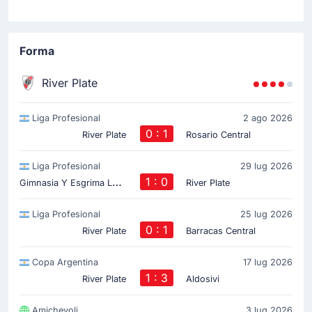
Forma
River Plate
Liga Profesional
2 ago 2026
0 : 1
River Plate
Rosario Central
Liga Profesional
29 lug 2026
G
imnasia Y Esgrima La Plata
1 : 0
River Plate
Liga Profesional
25 lug 2026
0 : 1
River Plate
Barracas Central
Copa Argentina
17 lug 2026
1 : 3
River Plate
Aldosivi
Amichevoli
3 lug 2026