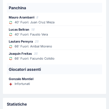
Blas Agustin Palavecino
Panchina
Cambio Aldosivi: Blas Agustin Palavecino è il sostituto di
Lucas Castro.
Mauro Arambarri
8
40' Fuori: Juan Cruz Meza
Sostituzione
Lucas Beltran
18
65'
Rodrigo Gonzalez
40' Fuori: Fausto Vera
Elias Lopez
Lautaro Pereyra
25
66' Fuori: Anibal Moreno
Sostituzione Aldosivi: esce Rodrigo Gonzalez ed entra
Elias Lopez.
Joaquin Freitas
35
66' Fuori: Facundo Colidio
Goal !
Giocatori assenti
56'
Aldo Tomas Lujan Fernandez
(Marcatore)
Gonzalo Montiel
Gol! Aldo Tomas Lujan Fernandez incrementa il
Infortunati
vantaggio della sua squadra che ora conduce per 0
- 3.
Statistiche
Sostituzione