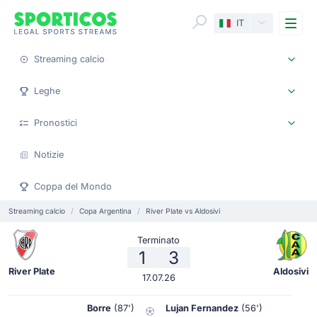
Me
IT
Streaming calcio
Leghe
Pronostici
Notizie
Coppa del Mondo
Streaming calcio
Copa Argentina
River Plate vs Aldosivi
Terminato
1
3
River Plate
Aldosivi
17.07.26
Borre
(87')
Lujan Fernandez
(56')