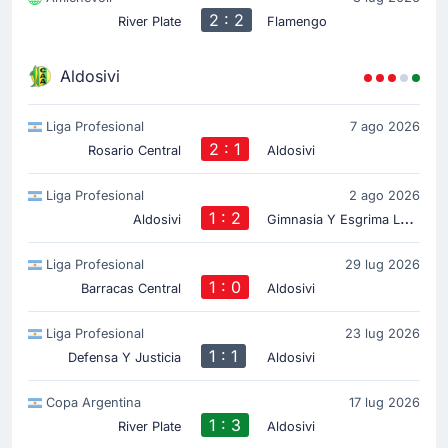
2 : 2
River Plate
Flamengo
Aldosivi
Liga Profesional
7 ago 2026
2 : 1
Rosario Central
Aldosivi
Liga Profesional
2 ago 2026
1 : 2
G
imnasia Y Esgrima La Plata
Aldosivi
Liga Profesional
29 lug 2026
1 : 0
Barracas Central
Aldosivi
Liga Profesional
23 lug 2026
1 : 1
Defensa Y Justicia
Aldosivi
Copa Argentina
17 lug 2026
1 : 3
River Plate
Aldosivi