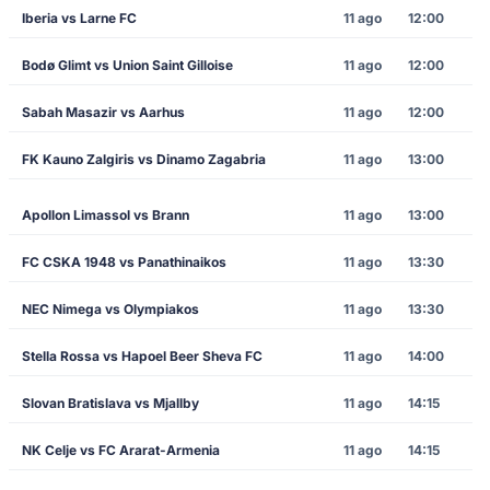
Iberia vs Larne FC
11 ago
12:00
Bodø Glimt vs Union Saint Gilloise
11 ago
12:00
Sabah Masazir vs Aarhus
11 ago
12:00
FK Kauno Zalgiris vs Dinamo Zagabria
11 ago
13:00
Apollon Limassol vs Brann
11 ago
13:00
FC CSKA 1948 vs Panathinaikos
11 ago
13:30
NEC Nimega vs Olympiakos
11 ago
13:30
Stella Rossa vs Hapoel Beer Sheva FC
11 ago
14:00
Slovan Bratislava vs Mjallby
11 ago
14:15
NK Celje vs FC Ararat-Armenia
11 ago
14:15