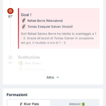
Goal !
87'
Rafael Borre
(Marcatore)
Tomas Ezequiel Galvan
(Assist)
Gol! Rafael Santos Borre ha ridotto lo svantaggio a 1
- 3. Grazie all'assist di Tomas Galvan in occasione
del gol, il risultato è ora di 1 - 3.
Sostituzione
72'
Alan Sosa
Nicolas Linares
Sostituzione Aldosivi: esce Alan Sosa ed entra Nicolas
Altro
Linares.
Sostituzione
Formazioni
66'
Facundo Colidio
River Plate
Aldosivi
Joaquin Freitas