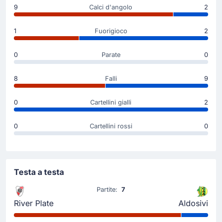
9
Calci d'angolo
2
Mauro Arambarri
Primo cambio River Plate: Juan Cruz Meza lascia il
1
Fuorigioco
2
posto a Mauro Arambarri.
0
Parate
0
Goal !
30'
8
Falli
9
Nicolas Cordero
(Marcatore)
Federico Laurelli
(Assist)
0
Cartellini gialli
2
Gol Aldosivi! Nicolas Cordero ha gonfiato la rete
aumentando così il vantaggio dei suoi. Il tabellone
0
Cartellini rossi
0
ora dice 0 - 2. Federico Laurelli ha servito l'assist per
il gol. Il punteggio è ora di 0 - 2.
Testa a testa
Goal !
12'
Partite:
7
Aldo Tomas Lujan Fernandez
(Marcatore)
River Plate
Aldosivi
Aldosivi in vantaggio grazie alla rete di Aldo Tomas
Lujan Fernandez! Il risultato è ora di 0 - 1.