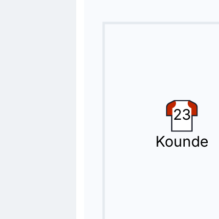
Marcus Rashford rimpiazza Ferran To
Sostituzione
73'
Pablo Duran
Borja Iglesias
Cambio Celta Vigo! Pablo Duran è costr
Sostituzione
63'
Yoel Lago
23
Óscar Mingueza
Kounde
Sostituzione Celta Vigo: esce Yoel L
Sostituzione
63'
Hugo Alvarez Antunez
Williot Swedberg
Claudio Giraldez (Celta Vigo) fa il s