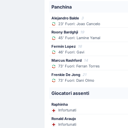
Barcelona in gol! La compagine si po
Panchina
Alejandro Balde
3
Sostituzione
23' Fuori: Joao Cancelo
23'
Joao Cancelo
Roony Bardghji
19
Alejandro Balde
45' Fuori: Lamine Yamal
Barcelona ha sostituito Joao Cancelo 
Fermin Lopez
16
46' Fuori: Gavi
Inizio della partita
Marcus Rashford
14
73' Fuori: Ferran Torres
Frenkie De Jong
21
73' Fuori: Dani Olmo
Giocatori assenti
Raphinha
Infortunati
Ronald Araujo
Infortunati