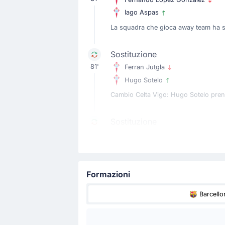
Iago Aspas
La squadra che gioca away team ha so
Sostituzione
81'
Ferran Jutgla
Hugo Sotelo
Cambio Celta Vigo: Hugo Sotelo prend
Sostituzione
73'
Daniel Olmo
Frenkie de Jong
Ultima sostituzione per la squadra h
Formazioni
Sostituzione
Barcello
73'
Ferran Torres
Marcus Rashford