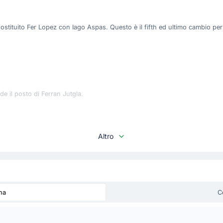
stituito Fer Lopez con Iago Aspas. Questo è il fifth ed ultimo cambio per
e il posto di Ferran Jutgla.
Altro
ome team. Frenkie De Jong prende il posto di Dani Olmo.
na
C