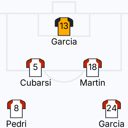
rres per la squadra home team.
13
Garcia
etto a lasciare il terreno di gioco, al suo posto entra Borja Iglesias.
5
18
Cubarsi
Martin
ago ed entra Oscar Mingueza.
8
24
uo first cambio con Williot Swedberg che rimpiazza Hugo Alvarez.
Pedri
Garcia