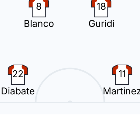
8
18
Blanco
Guridi
asado ed entra Pedri.
imo cambio con Ferran Torres che rimpiazza Roony Bardghji.
22
11
Diabate
Martine
dra ospite.