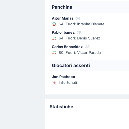
Alavés avanti per 1 - 0 grazie a Ibra
Panchina
Aitor Manas
34
Inizio della partita
64' Fuori: Ibrahim Diabate
Pablo Ibáñez
19
64' Fuori: Denis Suarez
Carlos Benavidez
23
80' Fuori: Victor Parada
Giocatori assenti
Jon Pacheco
Infortunati
Statistiche