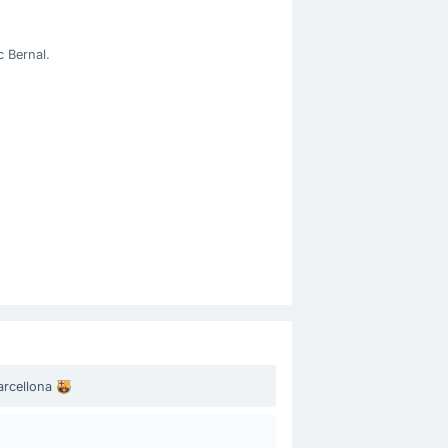
 Bernal.
arcellona
.