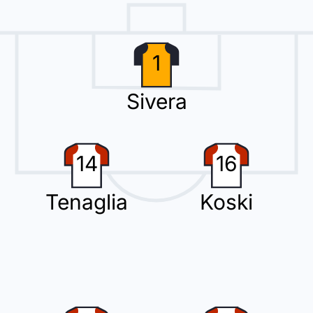
1
lascia il posto a Pablo Ibáñez.
Sivera
14
16
 posto di Ibrahim Diabate.
Tenaglia
Koski
i per la squadra in trasferta.