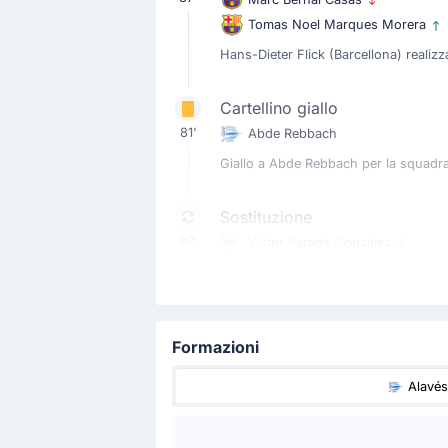
Tomas Noel Marques Morera
Hans-Dieter Flick (Barcellona) reali
Cartellino giallo
81'
Abde Rebbach
Giallo a Abde Rebbach per la squadra
Sostituzione
80'
Victor Parada Gonzalez
Carlos Benavidez
Cambio Alavés: Carlos Benavidez è il 
Formazioni
Sostituzione
79'
Alejandro Balde
Alavés
Joao Cancelo
Cambio Barcellona! Joao Cancelo sost