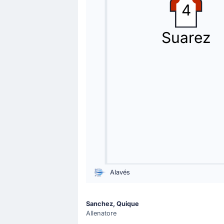
4
62'
Marc Casado Torras
Pedri
Suarez
Sostituzione Barcellona: esce Marc C
Sostituzione
62'
Roony Bardghji
Ferran Torres
Hans-Dieter Flick realizza il suo pr
Cartellino giallo
46'
Marcus Rashford
Giallo a Marcus Rashford per la squa
Alavés
Goal !
45'
Sanchez, Quique
Ibrahim Diabate
(Marcatore)
Allenatore
António Blanco Conde
(Assist)