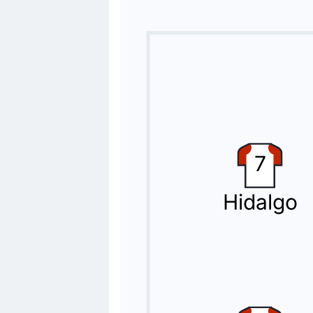
Sostituzione
64'
Denis Suarez
Pablo Ibáñez
Secondo cambio Alavés: Denis Suarez 
Sostituzione
64'
Ibrahim Diabate
Aitor Manas
7
Cambio Alavés: Aitor Manas prende il
Hidalgo
Sostituzione
62'
Pau Cubarsi
Xavi Espart Font
Xavi Espart Font rimpiazza Pau Cubars
Sostituzione