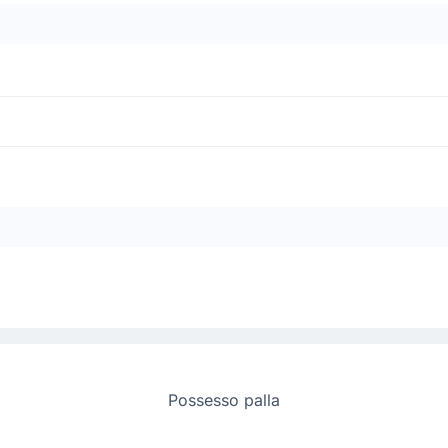
him Diabate. Grazie all'assist di António Blanco Conde in occasione del gol, 
Possesso palla