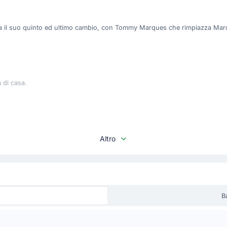
zza il suo quinto ed ultimo cambio, con Tommy Marques che rimpiazza Marc
 di casa.
Altro
sostituto di Victor Parada.
B
ituisce Alejandro Balde. Questo e' il quarto cambio per Hans-Dieter Flick