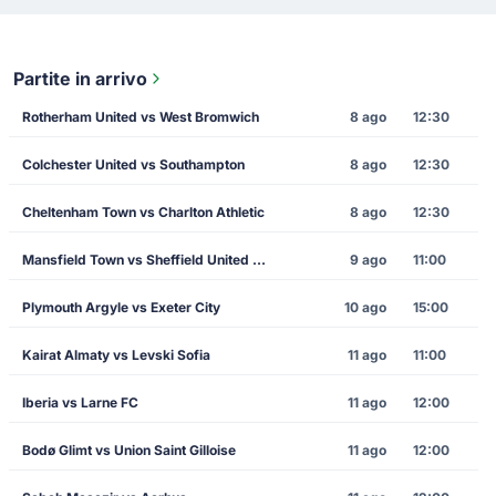
Partite in arrivo
Rotherham United vs West Bromwich
8 ago
12:30
Colchester United vs Southampton
8 ago
12:30
Cheltenham Town vs Charlton Athletic
8 ago
12:30
Mansfield Town vs Sheffield United FC
9 ago
11:00
Plymouth Argyle vs Exeter City
10 ago
15:00
Kairat Almaty vs Levski Sofia
11 ago
11:00
Iberia vs Larne FC
11 ago
12:00
Bodø Glimt vs Union Saint Gilloise
11 ago
12:00