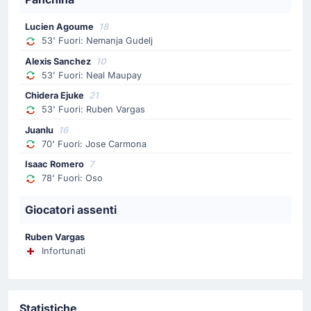
70'
Jose Carmona
Juanlu
Lucien Agoume
18
53' Fuori: Nemanja Gudelj
Luis Garcia realizza il suo quarto cambio con Juanlu
che rimpiazza Jose Carmona.
Alexis Sanchez
10
53' Fuori: Neal Maupay
Sostituzione
Chidera Ejuke
21
53' Fuori: Ruben Vargas
70'
Aurelien Tchouameni
Juanlu
16
Eduardo Camavinga
70' Fuori: Jose Carmona
Eduardo Camavinga rimpiazza Aurelien Tchouameni per
Isaac Romero
7
la squadra in trasferta.
78' Fuori: Oso
Sostituzione
Giocatori assenti
70'
Thiago Pitarch Pinar
Ruben Vargas
Franco Mastantuono
Infortunati
Cambio Real Madrid! Il tecnico Alvaro Arbeloa fa il suo
primo cambio sostituendo Thiago Pitarch Pinar con
Franco Mastantuono.
Statistiche