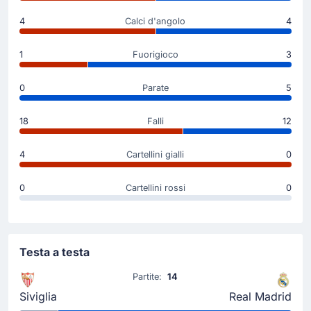
Cartellino giallo
4
Calci d'angolo
4
48'
Nemanja Gudelj
1
Fuorigioco
3
Nemanja Gudelj (Siviglia) è finito sul taccuino
dell'arbitro Jose Maria Sanchez Martinez per un
cartellino giallo.
0
Parate
5
18
Falli
12
Goal !
15'
Vinicius Junior
(Marcatore)
4
Cartellini gialli
0
Real Madrid in vantaggio ora per 0 - 1. Marcatore:
Vinicius Junior!
0
Cartellini rossi
0
Inizio della partita
Testa a testa
Partite:
14
Siviglia
Real Madrid