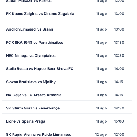
Sabah Masazir vs Aarhus
11 ago
12:00
FK Kauno Zalgiris vs Dinamo Zagabria
11 ago
13:00
Apollon Limassol vs Brann
11 ago
13:00
FC CSKA 1948 vs Panathinaikos
11 ago
13:30
NEC Nimega vs Olympiakos
11 ago
13:30
Stella Rossa vs Hapoel Beer Sheva FC
11 ago
14:00
Slovan Bratislava vs Mjallby
11 ago
14:15
NK Celje vs FC Ararat-Armenia
11 ago
14:15
SK Sturm Graz vs Fenerbahçe
11 ago
14:30
Lione vs Sparta Praga
11 ago
15:00
SK Rapid Vienna vs Paide Linnameeskond
12 ago
12:00