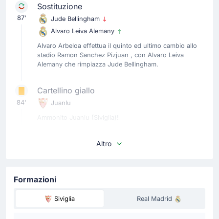
Sostituzione
87'
Jude Bellingham
Alvaro Leiva Alemany
Alvaro Arbeloa effettua il quinto ed ultimo cambio allo
stadio Ramon Sanchez Pizjuan , con Alvaro Leiva
Alemany che rimpiazza Jude Bellingham.
Cartellino giallo
84'
Juanlu
Ammonito Juanlu (Siviglia)!
Cartellino giallo
Altro
80'
Alexis Sanchez
Alexis Sanchez (Siviglia) ha ricevuto un cartellino giallo
Formazioni
dall'arbitro Jose Maria Sanchez Martinez.
Siviglia
Real Madrid
Sostituzione
78'
Oso