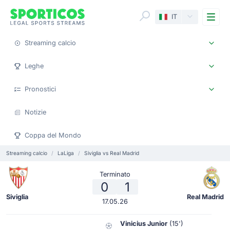
Me
IT
Streaming calcio
Leghe
Pronostici
Notizie
Coppa del Mondo
Streaming calcio
LaLiga
Siviglia vs Real Madrid
Terminato
0
1
Siviglia
Real Madrid
17.05.26
Vinicius Junior
(15')