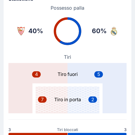
Sostituzione
Possesso palla
53'
Ruben Vargas
Chidera Ejuke
Luis Garcia realizza il suo terzo cambio con Chidera
40%
60%
Ejuke che rimpiazza Ruben Vargas.
Sostituzione
Tiri
53'
Neal Maupay
Alexis Sanchez
4
Tiro fuori
5
Alexis Sanchez rimpiazza Neal Maupay per la squadra
in casa.
Sostituzione
7
Tiro in porta
2
53'
Nemanja Gudelj
Lucien Agoume
Luis Garcia realizza il suo primo cambio con Lucien
Agoume che rimpiazza Nemanja Gudelj.
3
Tiri bloccati
3