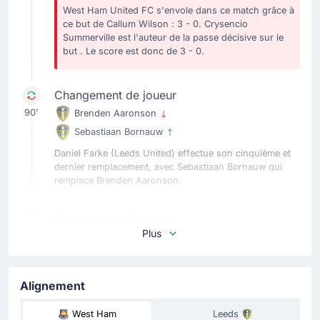
West Ham United FC s'envole dans ce match grâce à
ce but de Callum Wilson : 3 - 0. Crysencio
Summerville est l'auteur de la passe décisive sur le
but . Le score est donc de 3 - 0.
Changement de joueur
90'
Brenden Aaronson
Sebastiaan Bornauw
Daniel Farke (Leeds United) effectue son cinquième et
dernier remplacement, avec Sebastiaan Bornauw qui
remplace Brenden Aaronson.
Changement de joueur
Plus
88'
Valentin Castellanos
Mohamadou Kante
Mohamadou Kante remplace Valentin Castellanos pour
Alignement
West Ham United FC ici au London Stadium.
West Ham
Leeds