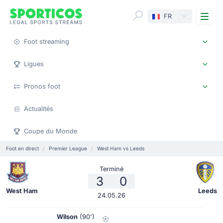
Me
FR
Foot streaming
Ligues
Pronos foot
Actualités
Coupe du Monde
Foot en direct
Premier League
West Ham vs Leeds
Terminé
3
0
West Ham
Leeds
24.05.26
Wilson
(90')