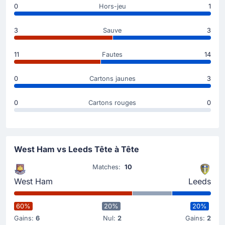
0
Hors-jeu
1
25'
Brenden Aaronson
Carton jaune pour Brenden Aaronson.
3
Sauve
3
Carte jaune
11
Fautes
14
10'
Jaka Bijol
Le joueur de Leeds United, Jaka Bijol, écope d'un
0
Cartons jaunes
3
carton jaune.
0
Cartons rouges
0
Le début du match
West Ham vs Leeds Tête à Tête
Matches:
10
West Ham
Leeds
60%
20%
20%
Gains:
6
Nul:
2
Gains:
2