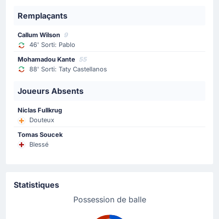
Remplaçants
Changement de joueur
78'
Ao Tanaka
Callum Wilson
9
Facundo Valentin Buonanotte
46' Sorti: Pablo
Leeds United effectue son troisième changement avec
Mohamadou Kante
55
Facundo Buonanotte qui remplace Ao Tanaka.
88' Sorti: Taty Castellanos
Joueurs Absents
Changement de joueur
70'
Jaka Bijol
Niclas Fullkrug
Daniel James
Douteux
Daniel James remplace Jaka Bijol pour Leeds United.
Tomas Soucek
C'est le deuxième remplacement opéré par l'entraineur
Blessé
de Leeds United.
Changement de joueur
Statistiques
70'
Dominic Calvert-Lewin
Possession de balle
Degnand Wilfried Gnonto
Dominic Calvert-Lewin cède sa place à Gnonto Wilfried