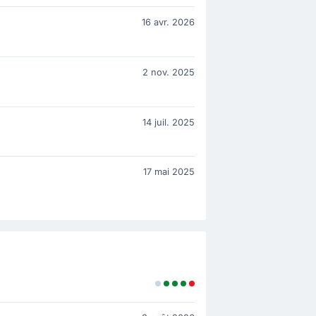
16 avr. 2026
2 nov. 2025
14 juil. 2025
17 mai 2025