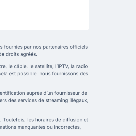
 fournies par nos partenaires officiels
e droits agréés.
 le câble, le satellite, l’IPTV, la radio
cela est possible, nous fournissons des
entification auprès d’un fournisseur de
vers des services de streaming illégaux,
 Toutefois, les horaires de diffusion et
rmations manquantes ou incorrectes,