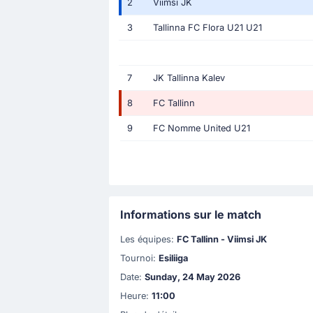
2
Viimsi JK
3
Tallinna FC Flora U21 U21
7
JK Tallinna Kalev
8
FC Tallinn
9
FC Nomme United U21
Informations sur le match
Les équipes:
FC Tallinn - Viimsi JK
Tournoi:
Esiliiga
Date:
Sunday, 24 May 2026
Heure:
11:00