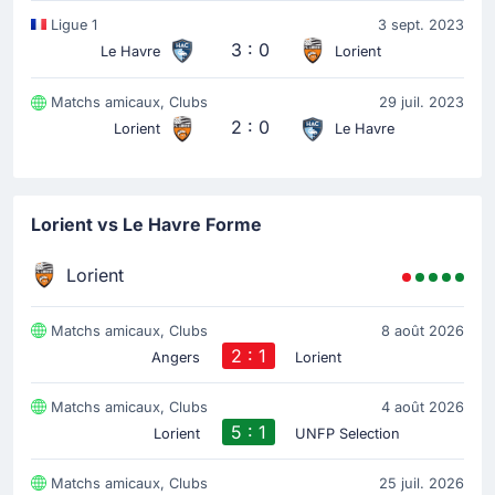
Ligue 1
3 sept. 2023
3 : 0
Le Havre
Lorient
Matchs amicaux, Clubs
29 juil. 2023
2 : 0
Lorient
Le Havre
Lorient vs Le Havre Forme
Lorient
Matchs amicaux, Clubs
8 août 2026
2 : 1
Angers
Lorient
Matchs amicaux, Clubs
4 août 2026
5 : 1
Lorient
UNFP Selection
Matchs amicaux, Clubs
25 juil. 2026