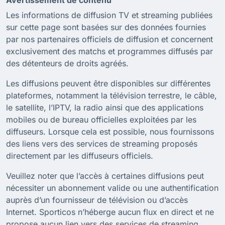
Les informations de diffusion TV et streaming publiées
sur cette page sont basées sur des données fournies
par nos partenaires officiels de diffusion et concernent
exclusivement des matchs et programmes diffusés par
des détenteurs de droits agréés.
Les diffusions peuvent être disponibles sur différentes
plateformes, notamment la télévision terrestre, le câble,
le satellite, l’IPTV, la radio ainsi que des applications
mobiles ou de bureau officielles exploitées par les
diffuseurs. Lorsque cela est possible, nous fournissons
des liens vers des services de streaming proposés
directement par les diffuseurs officiels.
Veuillez noter que l’accès à certaines diffusions peut
nécessiter un abonnement valide ou une authentification
auprès d’un fournisseur de télévision ou d’accès
Internet. Sporticos n’héberge aucun flux en direct et ne
propose aucun lien vers des services de streaming