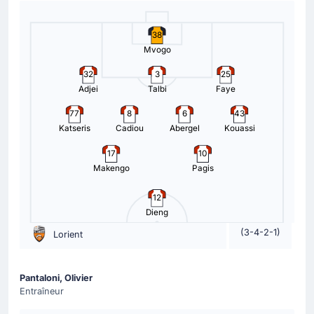
C'est le quatrième remplacement opéré par l'entraineur
de FC Lorient.
38
Mvogo
Changement de joueur
32
3
25
73'
Fodé Doucouré
Adjei
Talbi
Faye
Loic Nego
77
8
6
43
Le Havre AC procède à son troisième changement avec
Fodé Doucouré qui cède sa place à Loic Nego.
Katseris
Cadiou
Abergel
Kouassi
17
10
Changement de joueur
Makengo
Pagis
73'
Yassine Kechta
12
Simon Ebonog
Dieng
Le Havre AC effectue son deuxième changement avec
(3-4-2-1)
Lorient
Simon Ebonog qui remplace Yassine Kechta.
Changement de joueur
Pantaloni, Olivier
67'
Jean-Victor Makengo
Entraîneur
Karim Dermane