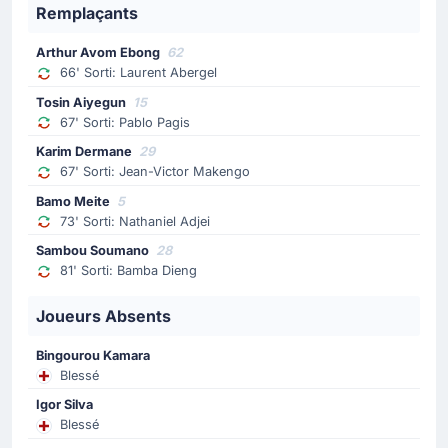
Remplaçants
FC Lorient effectue son troisième changement avec
Karim Dermane qui remplace Jean-Victor Makengo.
Arthur Avom Ebong
62
66' Sorti: Laurent Abergel
Changement de joueur
Tosin Aiyegun
15
67'
Pablo Pagis
67' Sorti: Pablo Pagis
Oluwatosin Aiyegun
Karim Dermane
29
67' Sorti: Jean-Victor Makengo
Pablo Pagis a été remplacé par Oluwatosin Aiyegun.
Bamo Meite
5
73' Sorti: Nathaniel Adjei
Changement de joueur
Sambou Soumano
28
66'
Laurent Abergel
81' Sorti: Bamba Dieng
Arthur Avom Ebong
Arthur Avom Ebong remplace Laurent Abergel pour FC
Joueurs Absents
Lorient. C'est le premier remplacement opéré par
l'entraineur de FC Lorient.
Bingourou Kamara
Blessé
Igor Silva
But !
Blessé
62'
Issa Soumare
(Buteur)