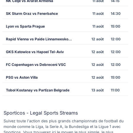
NK Celje vs Ararat Armenia
11 août
14:15
SK Sturm Graz vs Fenerbahce
11 août
14:30
Lyon vs Sparta Prague
11 août
15:00
Rapid Vienna vs Paide Linnameeskond
12 août
12:00
GKS Katowice vs Hapoel Tel-Aviv
12 août
12:00
FC Copenhagen vs Debreceni VSC
12 août
12:00
PSG vs Aston Villa
12 août
15:00
Tobol Kostanay vs Partizan Belgrade
13 août
11:00
Sporticos - Legal Sports Streams
Suivez toute l'action des plus grands championnats de football du
monde comme la Liga, la Serie A, la Bundesliga et la Ligue 1 avec
Sporticos. Vous trouverez ici le moyen le plus simple, le plus