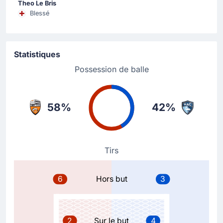
Theo Le Bris
Sofiane Boufal
(Passe décisive)
Blessé
Le Havre AC s'envole dans ce match grâce à ce but
de Issa Soumare : 0 - 2. Bon travail collectif de
Sofiane Boufal suite à cette passe décisive à son
Statistiques
coéquipier. 0 - 2.
Possession de balle
Carte jaune
53'
Noah Cadiou
58%
42%
Avertissement pour Noah Cadiou (FC Lorient).
Changement de joueur
Tirs
46'
Enzo Koffi Vinette
Timothée Pembele
6
Hors but
3
Enzo Koffi Vinette cède sa place à Timothée Pembele
pour Le Havre AC qui effectue là son premier
changement.
2
Sur le but
4