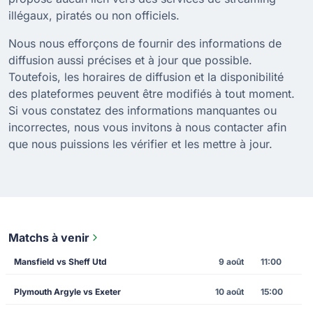
illégaux, piratés ou non officiels.
Nous nous efforçons de fournir des informations de
diffusion aussi précises et à jour que possible.
Toutefois, les horaires de diffusion et la disponibilité
des plateformes peuvent être modifiés à tout moment.
Si vous constatez des informations manquantes ou
incorrectes, nous vous invitons à nous contacter afin
que nous puissions les vérifier et les mettre à jour.
Matchs à venir
Mansfield vs Sheff Utd
9 août
11:00
Plymouth Argyle vs Exeter
10 août
15:00