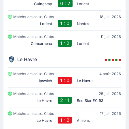
0 : 2
Guingamp
Lorient
Matchs amicaux, Clubs
18 juil. 2026
1 : 0
Lorient
Nantes
Matchs amicaux, Clubs
11 juil. 2026
1 : 2
Concarneau
Lorient
Le Havre
Matchs amicaux, Clubs
4 août 2026
1 : 0
Ipswich
Le Havre
Matchs amicaux, Clubs
25 juil. 2026
2 : 1
Le Havre
Red Star FC 93
Matchs amicaux, Clubs
17 juil. 2026
1 : 2
Le Havre
Amiens