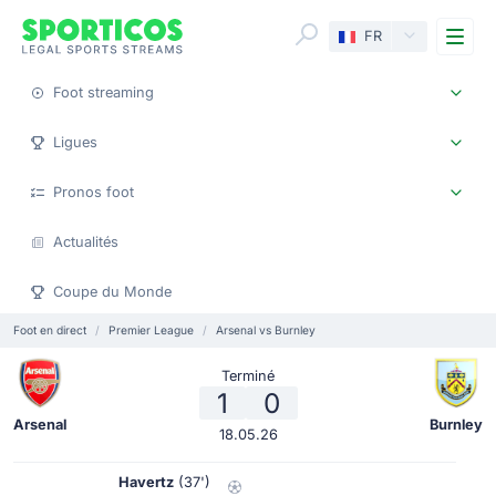
Me
FR
Foot streaming
Ligues
Pronos foot
Actualités
Coupe du Monde
Foot en direct
Premier League
Arsenal vs Burnley
Terminé
1
0
Arsenal
Burnley
18.05.26
Havertz
(37')