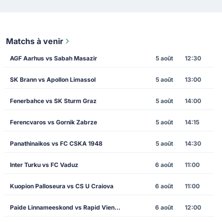
Matchs à venir
AGF Aarhus vs Sabah Masazir
5 août
12:30
SK Brann vs Apollon Limassol
5 août
13:00
Fenerbahce vs SK Sturm Graz
5 août
14:00
Ferencvaros vs Gornik Zabrze
5 août
14:15
Panathinaikos vs FC CSKA 1948
5 août
14:30
Inter Turku vs FC Vaduz
6 août
11:00
Kuopion Palloseura vs CS U Craiova
6 août
11:00
Paide Linnameeskond vs Rapid Vienna
6 août
12:00