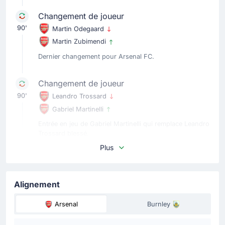
Changement de joueur
90'
Martin Odegaard
Martin Zubimendi
Dernier changement pour Arsenal FC.
Changement de joueur
90'
Leandro Trossard
Gabriel Martinelli
Entrée en jeu de Gabriel Martinelli qui remplace Leandro
Trossard blessé.
Plus
Carte jaune
90'
Zian Flemming
Alignement
Carton jaune pour Zian Flemming.
Arsenal
Burnley
Changement de joueur