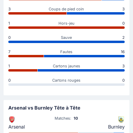
Kai Havertz permet à Arsenal FC de prendre
l'avantage. Passe décisive de Bukayo Saka , ce qui
3
Coups de pied coin
3
porte le score à 1 - 0.
1
Hors-jeu
0
Carte jaune
0
Sauve
2
28'
Hannibal Mejbri
Avertissement pour Hannibal Mejbri (Burnley FC).
7
Fautes
16
Le début du match
1
Cartons jaunes
3
0
Cartons rouges
0
Arsenal vs Burnley Tête à Tête
Matches:
10
Arsenal
Burnley