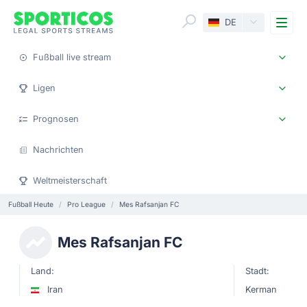
Me
DE
Fußball live stream
Ligen
Prognosen
Nachrichten
Weltmeisterschaft
Fußball Heute
Pro League
Mes Rafsanjan FC
Mes Rafsanjan FC
Land:
Stadt:
Iran
Kerman