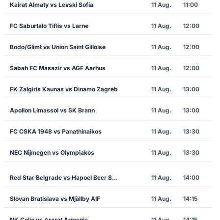
Kairat Almaty vs Levski Sofia
11 Aug.
11:00
FC Saburtalo Tiflis vs Larne
11 Aug.
12:00
Bodo/Glimt vs Union Saint Gilloise
11 Aug.
12:00
Sabah FC Masazir vs AGF Aarhus
11 Aug.
12:00
FK Zalgiris Kaunas vs Dinamo Zagreb
11 Aug.
13:00
Apollon Limassol vs SK Brann
11 Aug.
13:00
FC CSKA 1948 vs Panathinaikos
11 Aug.
13:30
NEC Nijmegen vs Olympiakos
11 Aug.
13:30
Red Star Belgrade vs Hapoel Beer Sheva
11 Aug.
14:00
Slovan Bratislava vs Mjällby AIF
11 Aug.
14:15
NK Celje vs Ararat Armenia
11 Aug.
14:15