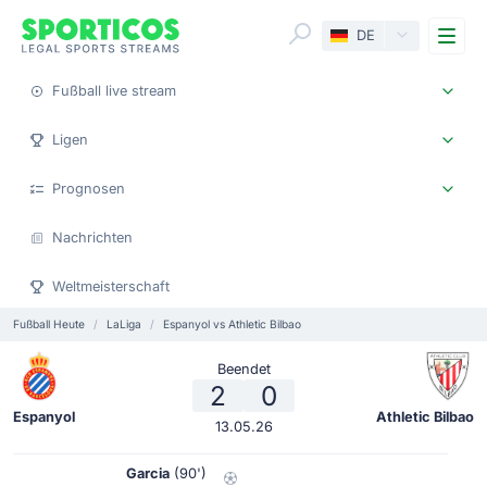
Me
DE
Fußball live stream
Ligen
Prognosen
Nachrichten
Weltmeisterschaft
Fußball Heute
LaLiga
Espanyol vs Athletic Bilbao
Beendet
2
0
Espanyol
Athletic Bilbao
13.05.26
Garcia
(90')