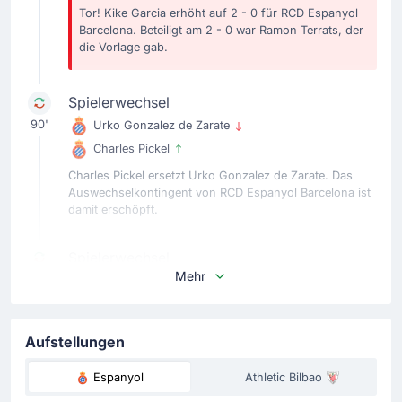
Tor! Kike Garcia erhöht auf 2 - 0 für RCD Espanyol
Barcelona. Beteiligt am 2 - 0 war Ramon Terrats, der
die Vorlage gab.
Spielerwechsel
90'
Urko Gonzalez de Zarate
Charles Pickel
Charles Pickel ersetzt Urko Gonzalez de Zarate. Das
Auswechselkontingent von RCD Espanyol Barcelona ist
damit erschöpft.
Spielerwechsel
Mehr
83'
Edu Exposito
Ramon Terrats
RCD Espanyol Barcelonas Coach Manolo Gonzalez
Aufstellungen
nimmt Edu Exposito vom Platz und bringt Ramon
Terrats. Der vierte Wechsel.
Espanyol
Athletic Bilbao