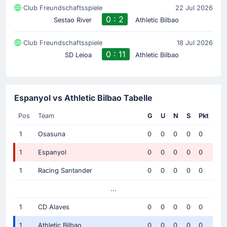
Club Freundschaftsspiele
22 Jul 2026
0 : 2
Sestao River
Athletic Bilbao
Club Freundschaftsspiele
18 Jul 2026
0 : 11
SD Leioa
Athletic Bilbao
Espanyol vs Athletic Bilbao Tabelle
Pos
Team
G
U
N
S
Pkt
1
Osasuna
0
0
0
0
0
1
Espanyol
0
0
0
0
0
1
Racing Santander
0
0
0
0
0
...
1
CD Alaves
0
0
0
0
0
1
Athletic Bilbao
0
0
0
0
0