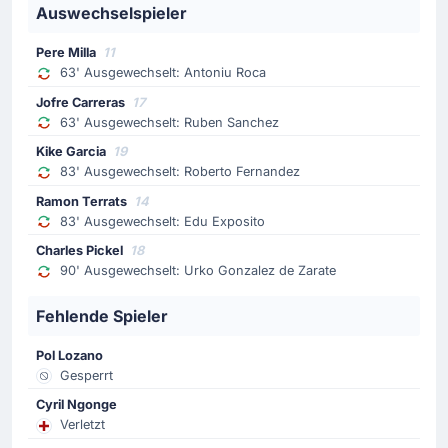
Auswechselspieler
Tor !
69'
Pere Milla
11
Pere Milla
(Torschütze)
63' Ausgewechselt: Antoniu Roca
Carlos Romero
(Vorlage)
Jofre Carreras
17
RCD Espanyol Barcelona markiert das 1 - 0 in
63' Ausgewechselt: Ruben Sanchez
Cornella. Torschütze: Pere Milla! Vorbereitet wurde
Kike Garcia
19
das Tor zum 1 - 0 von Carlos Romero.
83' Ausgewechselt: Roberto Fernandez
Ramon Terrats
14
Spielerwechsel
83' Ausgewechselt: Edu Exposito
63'
Inigoo Ruiz de Galarreta
Charles Pickel
18
Mikel Jauregizar
90' Ausgewechselt: Urko Gonzalez de Zarate
Jetzt spielt Mikel Jauregizar für Inigoo Ruiz de Galarreta
Fehlende Spieler
(Athletic Bilbao).
Pol Lozano
Spielerwechsel
Gesperrt
63'
Inaki Williams
Cyril Ngonge
Gorka Guruzeta
Verletzt