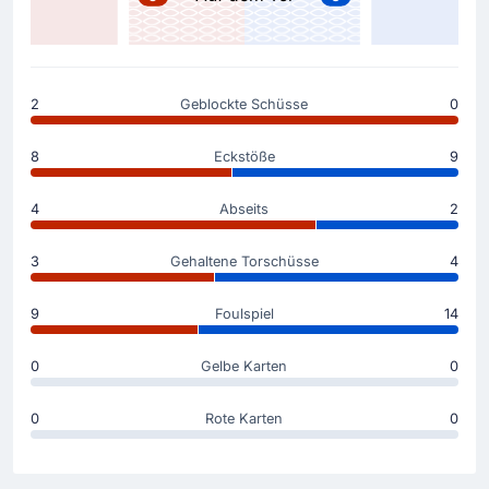
Trainierin Ernesto Valverde (Athletic Bilbao) muss
reagieren. Sie bringt Yeray Alvarez für die verletzte Dani
Vivian.
2
Geblockte Schüsse
0
Der Beginn des Spiels
8
Eckstöße
9
4
Abseits
2
3
Gehaltene Torschüsse
4
9
Foulspiel
14
0
Gelbe Karten
0
0
Rote Karten
0