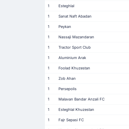
1
Esteghlal
1
Sanat Naft Abadan
1
Peykan
1
Nassaji Mazandaran
1
Tractor Sport Club
1
Aluminium Arak
1
Foolad Khuzestan
1
Zob Ahan
1
Persepolis
1
Malavan Bandar Anzali FC
1
Esteghlal Khuzestan
1
Fajr Sepasi FC