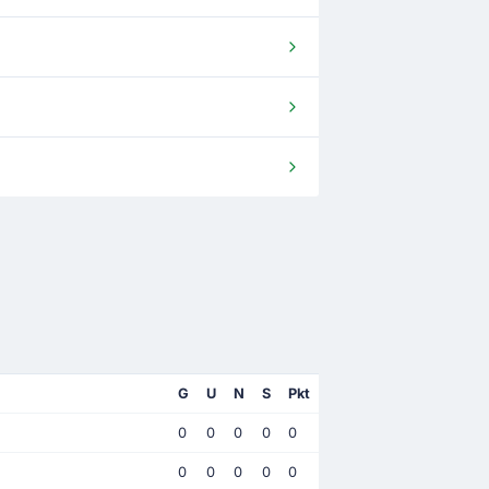
G
U
N
S
Pkt
0
0
0
0
0
0
0
0
0
0