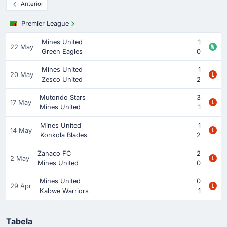
Anterior
Premier League
Mines United
1
22 May
Green Eagles
0
Mines United
1
20 May
Zesco United
2
Mutondo Stars
3
17 May
Mines United
1
Mines United
1
14 May
Konkola Blades
2
Zanaco FC
2
2 May
Mines United
0
Mines United
0
29 Apr
Kabwe Warriors
1
Tabela