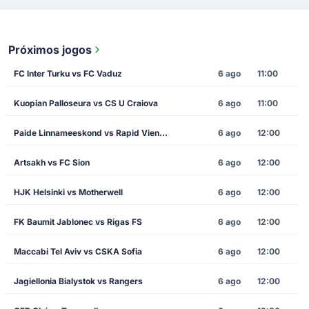
Próximos jogos
FC Inter Turku vs FC Vaduz
6 ago
11:00
Kuopian Palloseura vs CS U Craiova
6 ago
11:00
Paide Linnameeskond vs Rapid Vienna
6 ago
12:00
Artsakh vs FC Sion
6 ago
12:00
HJK Helsinki vs Motherwell
6 ago
12:00
FK Baumit Jablonec vs Rigas FS
6 ago
12:00
Maccabi Tel Aviv vs CSKA Sofia
6 ago
12:00
Jagiellonia Bialystok vs Rangers
6 ago
12:00