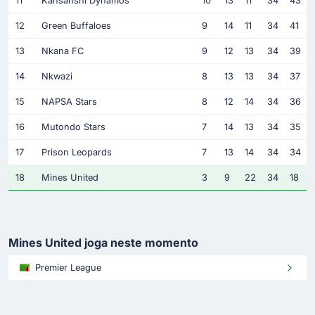
11
Kansanshi Dynamos
10
13
11
34
43
12
Green Buffaloes
9
14
11
34
41
13
Nkana FC
9
12
13
34
39
14
Nkwazi
8
13
13
34
37
15
NAPSA Stars
8
12
14
34
36
16
Mutondo Stars
7
14
13
34
35
17
Prison Leopards
7
13
14
34
34
18
Mines United
3
9
22
34
18
Mines United joga neste momento
Premier League