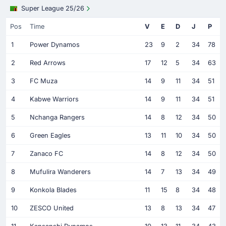
Super League 25/26
Pos
Time
V
E
D
J
P
1
Power Dynamos
23
9
2
34
78
2
Red Arrows
17
12
5
34
63
3
FC Muza
14
9
11
34
51
4
Kabwe Warriors
14
9
11
34
51
5
Nchanga Rangers
14
8
12
34
50
6
Green Eagles
13
11
10
34
50
7
Zanaco FC
14
8
12
34
50
8
Mufulira Wanderers
14
7
13
34
49
9
Konkola Blades
11
15
8
34
48
10
ZESCO United
13
8
13
34
47