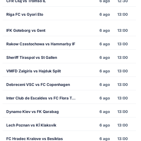
CFR Cluj vs Tromso IL
6 ago
12:30
Riga FC vs Gyori Eto
6 ago
13:00
IFK Goteborg vs Gent
6 ago
13:00
Rakow Czestochowa vs Hammarby IF
6 ago
13:00
Sheriff Tiraspol vs St Gallen
6 ago
13:00
VMFD Zalgiris vs Hajduk Split
6 ago
13:00
Debreceni VSC vs FC Copenhagen
6 ago
13:00
Inter Club de Escaldes vs FC Flora Tallinn
6 ago
13:00
Dynamo Kiev vs FK Qarabag
6 ago
13:00
Lech Poznan vs KÍ Klaksvík
6 ago
13:00
FC Hradec Kralove vs Besiktas
6 ago
13:00