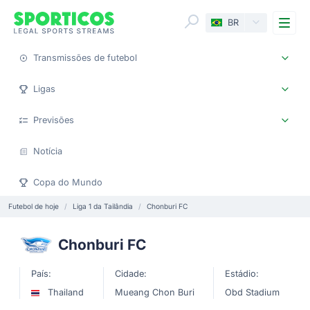
Me
BR
Transmissões de futebol
Ligas
Previsões
Notícia
Copa do Mundo
Futebol de hoje
Liga 1 da Tailândia
Chonburi FC
Chonburi FC
País:
Cidade:
Estádio:
Thailand
Mueang Chon Buri
Obd Stadium