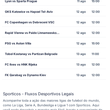
Lyon vs Sparta Prague
11 ago
15:00
GKS Katowice vs Hapoel Tel-Aviv
12 ago
12:00
FC Copenhagen vs Debreceni VSC
12 ago
12:00
Rapid Vienna vs Paide Linnameeskond
12 ago
12:00
PSG vs Aston Villa
12 ago
15:00
Tobol Kostanay vs Partizan Belgrade
13 ago
11:00
FC Ilves vs HNK Rijeka
13 ago
12:00
FK Qarabag vs Dynamo Kiev
13 ago
12:00
Sporticos - Fluxos Desportivos Legais
Acompanhe toda a ação das maiores ligas de futebol do mundo,
como La Liga, Serie A, Bundesliga e Ligue 1 com Sporticos. Aqui
você pode descobrir a maneira mais fácil, barata e conveniente de