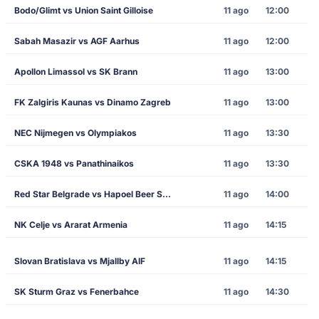
Bodo/Glimt vs Union Saint Gilloise
11 ago
12:00
Sabah Masazir vs AGF Aarhus
11 ago
12:00
Apollon Limassol vs SK Brann
11 ago
13:00
FK Zalgiris Kaunas vs Dinamo Zagreb
11 ago
13:00
NEC Nijmegen vs Olympiakos
11 ago
13:30
CSKA 1948 vs Panathinaikos
11 ago
13:30
Red Star Belgrade vs Hapoel Beer Sheva
11 ago
14:00
NK Celje vs Ararat Armenia
11 ago
14:15
Slovan Bratislava vs Mjallby AIF
11 ago
14:15
SK Sturm Graz vs Fenerbahce
11 ago
14:30