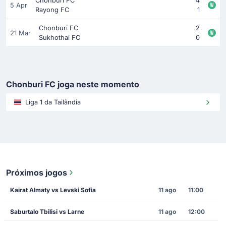
Chonburi FC
4
5 Apr
Rayong FC
1
Chonburi FC
2
21 Mar
Sukhothai FC
0
Chonburi FC joga neste momento
Liga 1 da Tailândia
Próximos jogos
Kairat Almaty vs Levski Sofia
11 ago
11:00
Saburtalo Tbilisi vs Larne
11 ago
12:00