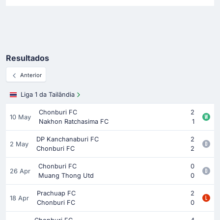
Resultados
Anterior
Liga 1 da Tailândia
Chonburi FC
2
10 May
Nakhon Ratchasima FC
1
DP Kanchanaburi FC
2
2 May
Chonburi FC
2
Chonburi FC
0
26 Apr
Muang Thong Utd
0
Prachuap FC
2
18 Apr
Chonburi FC
0