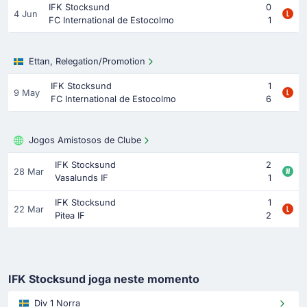
IFK Stocksund
0
4 Jun
FC International de Estocolmo
1
Ettan, Relegation/Promotion
IFK Stocksund
1
9 May
FC International de Estocolmo
6
Jogos Amistosos de Clube
IFK Stocksund
2
28 Mar
Vasalunds IF
1
IFK Stocksund
1
22 Mar
Pitea IF
2
IFK Stocksund joga neste momento
Div 1 Norra