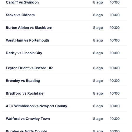
Cardiff vs Swindon
8 ago
10:00
Stoke vs Oldham
8 ago
10:00
Burton Albion vs Blackburn
8 ago
10:00
West Ham vs Portsmouth
8 ago
10:00
Derby vs Lincoln City
8 ago
10:00
Leyton Orient vs Oxford Utd
8 ago
10:00
Bromley vs Reading
8 ago
10:00
Bradford vs Rochdale
8 ago
10:00
AFC Wimbledon vs Newport County
8 ago
10:00
Watford vs Crawley Town
8 ago
10:00
Burnley vs Notts County
8 ago
10:00