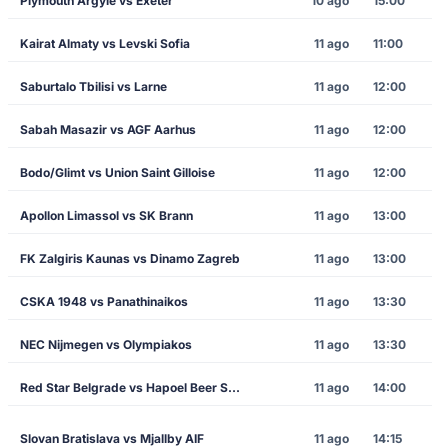
Plymouth Argyle vs Exeter
10 ago
15:00
Kairat Almaty vs Levski Sofia
11 ago
11:00
Saburtalo Tbilisi vs Larne
11 ago
12:00
Sabah Masazir vs AGF Aarhus
11 ago
12:00
Bodo/Glimt vs Union Saint Gilloise
11 ago
12:00
Apollon Limassol vs SK Brann
11 ago
13:00
FK Zalgiris Kaunas vs Dinamo Zagreb
11 ago
13:00
CSKA 1948 vs Panathinaikos
11 ago
13:30
NEC Nijmegen vs Olympiakos
11 ago
13:30
Red Star Belgrade vs Hapoel Beer Sheva
11 ago
14:00
Slovan Bratislava vs Mjallby AIF
11 ago
14:15