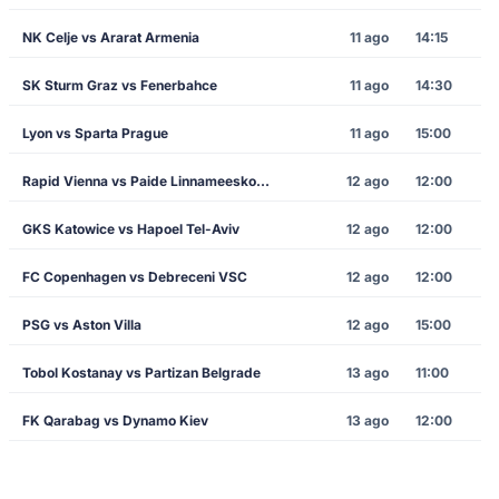
NK Celje vs Ararat Armenia
11 ago
14:15
SK Sturm Graz vs Fenerbahce
11 ago
14:30
Lyon vs Sparta Prague
11 ago
15:00
Rapid Vienna vs Paide Linnameeskond
12 ago
12:00
GKS Katowice vs Hapoel Tel-Aviv
12 ago
12:00
FC Copenhagen vs Debreceni VSC
12 ago
12:00
PSG vs Aston Villa
12 ago
15:00
Tobol Kostanay vs Partizan Belgrade
13 ago
11:00
FK Qarabag vs Dynamo Kiev
13 ago
12:00