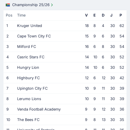
Championship 25/26
Pos
Time
V
E
D
J
P
1
Kruger United
18
8
4
30
62
2
Cape Town City FC
15
9
6
30
54
3
Milford FC
16
6
8
30
54
4
Casric Stars FC
14
10
6
30
52
5
Hungry Lion
14
10
6
30
52
6
Highbury FC
12
6
12
30
42
7
Upington City FC
10
9
11
30
39
8
Lerumo Lions
10
9
11
30
39
9
Venda Football Academy
9
9
12
30
36
10
The Bees FC
9
8
13
30
35