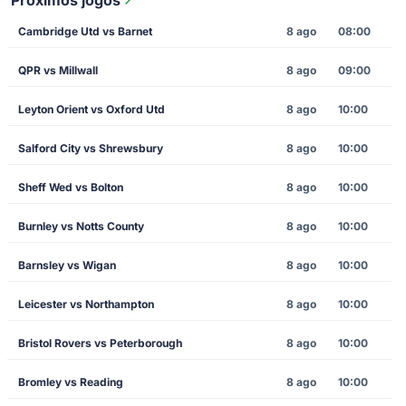
Próximos jogos
Cambridge Utd vs Barnet
8 ago
08:00
QPR vs Millwall
8 ago
09:00
Leyton Orient vs Oxford Utd
8 ago
10:00
Salford City vs Shrewsbury
8 ago
10:00
Sheff Wed vs Bolton
8 ago
10:00
Burnley vs Notts County
8 ago
10:00
Barnsley vs Wigan
8 ago
10:00
Leicester vs Northampton
8 ago
10:00
Bristol Rovers vs Peterborough
8 ago
10:00
Bromley vs Reading
8 ago
10:00