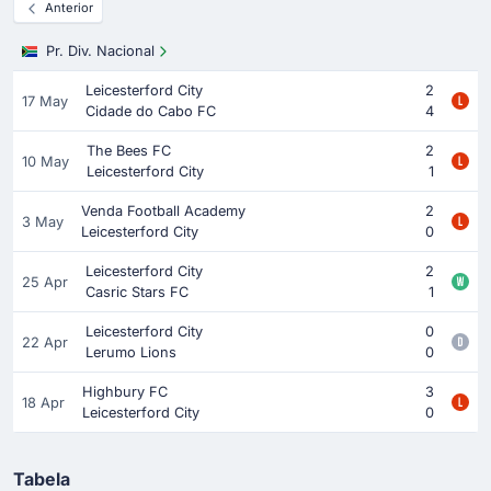
Anterior
Pr. Div. Nacional
Leicesterford City
2
17 May
Cidade do Cabo FC
4
The Bees FC
2
10 May
Leicesterford City
1
Venda Football Academy
2
3 May
Leicesterford City
0
Leicesterford City
2
25 Apr
Casric Stars FC
1
Leicesterford City
0
22 Apr
Lerumo Lions
0
Highbury FC
3
18 Apr
Leicesterford City
0
Tabela