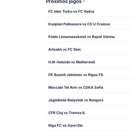
Próximos jogos
FC Inter Turku vs FC Vaduz
Kuopian Palloseura vs CS U Craiova
Paide Linnameeskond vs Rapid Vienna
Artsakh vs FC Sion
HJK Helsinki vs Motherwell
FK Baumit Jablonec vs Rigas FS
Maccabi Tel Aviv vs CSKA Sofia
Jagiellonia Bialystok vs Rangers
CFR Cluj vs Tromso IL
Riga FC vs Gyori Eto