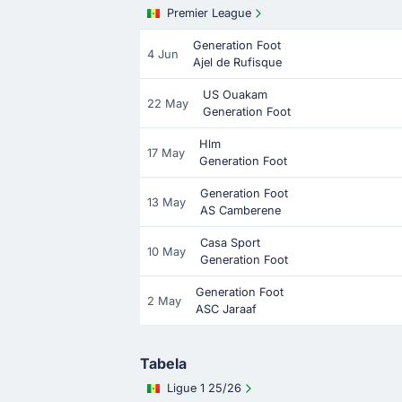
Premier League
Generation Foot
4 Jun
Ajel de Rufisque
US Ouakam
22 May
Generation Foot
Hlm
17 May
Generation Foot
Generation Foot
13 May
AS Camberene
Casa Sport
10 May
Generation Foot
Generation Foot
2 May
ASC Jaraaf
Tabela
Ligue 1 25/26