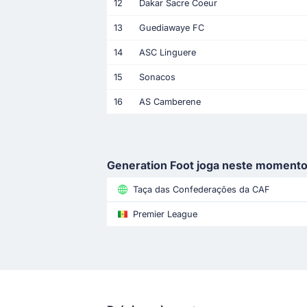
12
Dakar Sacre Coeur
13
Guediawaye FC
14
ASC Linguere
15
Sonacos
16
AS Camberene
Generation Foot joga neste moment
Taça das Confederações da CAF
Premier League