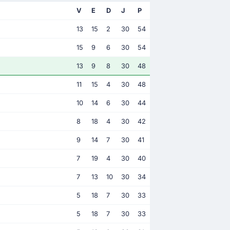
V
E
D
J
P
13
15
2
30
54
15
9
6
30
54
13
9
8
30
48
11
15
4
30
48
10
14
6
30
44
8
18
4
30
42
9
14
7
30
41
7
19
4
30
40
7
13
10
30
34
5
18
7
30
33
5
18
7
30
33