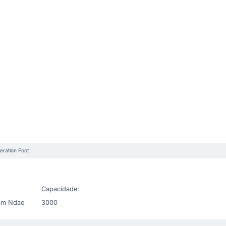
eration Foot
Capacidade:
ram Ndao
3000