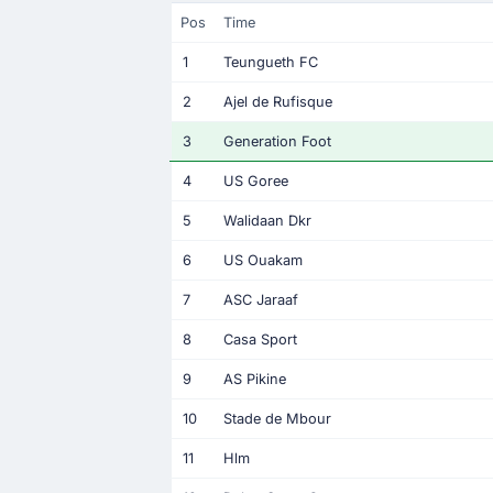
Pos
Time
1
Teungueth FC
2
Ajel de Rufisque
3
Generation Foot
4
US Goree
5
Walidaan Dkr
6
US Ouakam
7
ASC Jaraaf
8
Casa Sport
9
AS Pikine
10
Stade de Mbour
11
Hlm