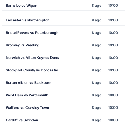
Barnsley vs Wigan
8 ago
10:00
Leicester vs Northampton
8 ago
10:00
Bristol Rovers vs Peterborough
8 ago
10:00
Bromley vs Reading
8 ago
10:00
Norwich vs Milton Keynes Dons
8 ago
10:00
Stockport County vs Doncaster
8 ago
10:00
Burton Albion vs Blackburn
8 ago
10:00
West Ham vs Portsmouth
8 ago
10:00
Watford vs Crawley Town
8 ago
10:00
Cardiff vs Swindon
8 ago
10:00