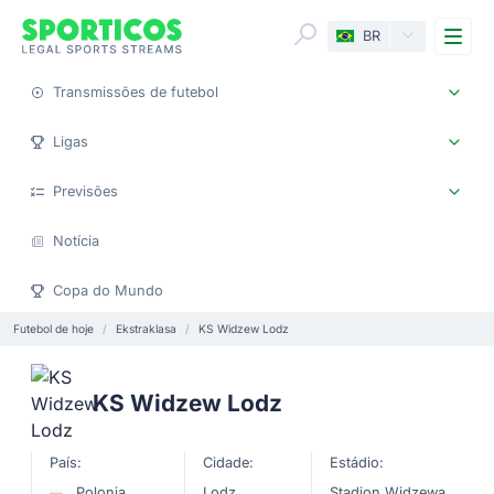
Me
BR
Transmissões de futebol
Ligas
Previsões
Notícia
Copa do Mundo
Futebol de hoje
Ekstraklasa
KS Widzew Lodz
KS Widzew Lodz
País:
Cidade:
Estádio:
Polonia
Lodz
Stadion Widzewa