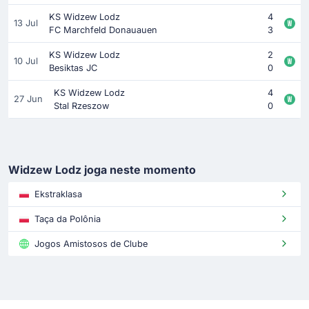
KS Widzew Lodz
4
13 Jul
FC Marchfeld Donauauen
3
KS Widzew Lodz
2
10 Jul
Besiktas JC
0
KS Widzew Lodz
4
27 Jun
Stal Rzeszow
0
Widzew Lodz joga neste momento
Ekstraklasa
Taça da Polônia
Jogos Amistosos de Clube