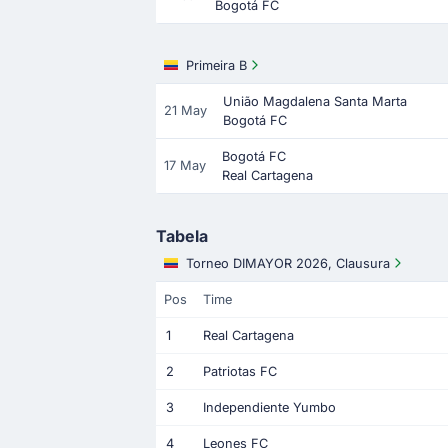
Bogotá FC
Primeira B
União Magdalena Santa Marta
21 May
Bogotá FC
Bogotá FC
17 May
Real Cartagena
Tabela
Torneo DIMAYOR 2026, Clausura
Pos
Time
1
Real Cartagena
2
Patriotas FC
3
Independiente Yumbo
4
Leones FC