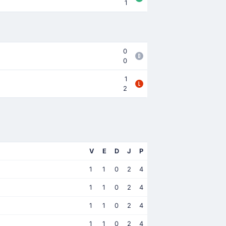
1
0
0
1
2
V
E
D
J
P
1
1
0
2
4
1
1
0
2
4
1
1
0
2
4
1
1
0
2
4