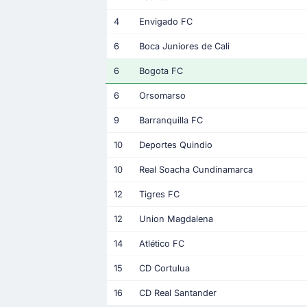
4
Envigado FC
6
Boca Juniores de Cali
6
Bogota FC
6
Orsomarso
9
Barranquilla FC
10
Deportes Quindio
10
Real Soacha Cundinamarca
12
Tigres FC
12
Union Magdalena
14
Atlético FC
15
CD Cortulua
16
CD Real Santander