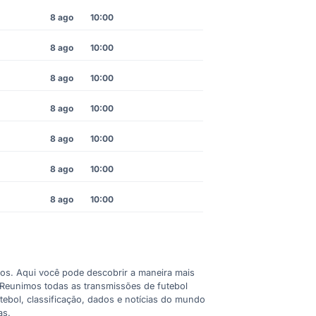
8 ago
10:00
8 ago
10:00
8 ago
10:00
8 ago
10:00
8 ago
10:00
8 ago
10:00
8 ago
10:00
cos. Aqui você pode descobrir a maneira mais
o. Reunimos todas as transmissões de futebol
ebol, classificação, dados e notícias do mundo
as.