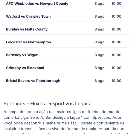
AFC Wimbledon vs Newport County
8 ago
10:00
Watford vs Crawley Town
8 ago
10:00
Burnley vs Notts County
8 ago
10:00
Leicester vs Northampton
8 ago
10:00
Barnsley vs Wigan
8 ago
10:00
Grimsby vs Blackpool
8 ago
10:00
Bristol Rovers vs Peterborough
8 ago
10:00
Sporticos - Fluxos Desportivos Legais
Acompanhe toda a ação das maiores ligas de futebol do mundo,
como La Liga, Serie A, Bundesliga e Ligue 1 com Sporticos. Aqui
você pode descobrir a maneira mais fácil, barata e conveniente de
assistir a transmissões ao vivo de futebol de qualquer partida que