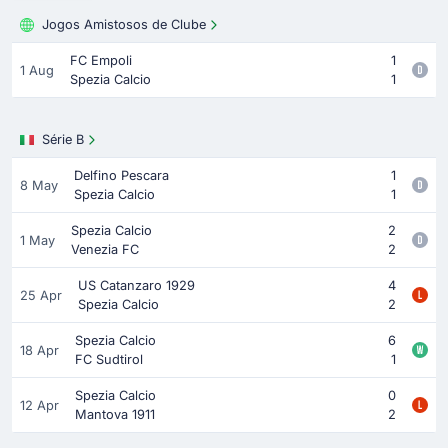
Jogos Amistosos de Clube
FC Empoli
1
1 Aug
Spezia Calcio
1
Série B
Delfino Pescara
1
8 May
Spezia Calcio
1
Spezia Calcio
2
1 May
Venezia FC
2
US Catanzaro 1929
4
25 Apr
Spezia Calcio
2
Spezia Calcio
6
18 Apr
FC Sudtirol
1
Spezia Calcio
0
12 Apr
Mantova 1911
2