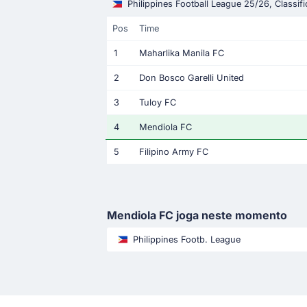
Philippines Football League 25/26, Classif
Pos
Time
1
Maharlika Manila FC
2
Don Bosco Garelli United
3
Tuloy FC
4
Mendiola FC
5
Filipino Army FC
Mendiola FC joga neste momento
Philippines Footb. League