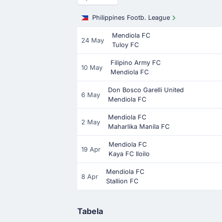
Philippines Footb. League
Mendiola FC
24 May
Tuloy FC
Filipino Army FC
10 May
Mendiola FC
Don Bosco Garelli United
6 May
Mendiola FC
Mendiola FC
2 May
Maharlika Manila FC
Mendiola FC
19 Apr
Kaya FC Iloilo
Mendiola FC
8 Apr
Stallion FC
Tabela