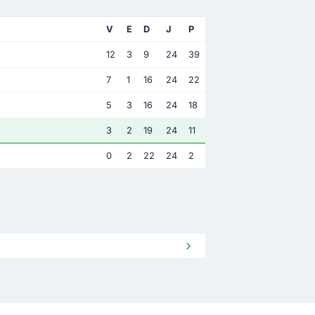
V
E
D
J
P
12
3
9
24
39
7
1
16
24
22
5
3
16
24
18
3
2
19
24
11
0
2
22
24
2