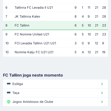
6
Tallinna FC Levadia II U21
9
1
11
21
28
7
JK Tallinna Kalev
8
4
9
21
28
8
FC Tallinn
6
5
10
21
23
9
FC Nomme United U21
6
5
10
21
23
10
FCI Levadia Tallinn U21 U21
3
0
9
12
9
10
Nomme Kalju FC U21 U21
5
4
12
21
19
FC Tallinn joga neste momento
Esiliiga
Taça
Jogos Amistosos de Clube