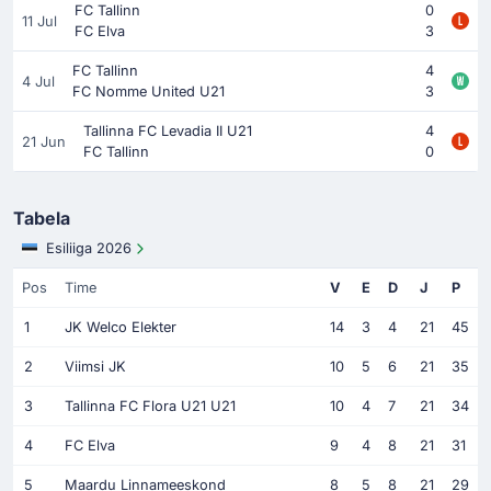
FC Tallinn
0
11 Jul
FC Elva
3
FC Tallinn
4
4 Jul
FC Nomme United U21
3
Tallinna FC Levadia II U21
4
21 Jun
FC Tallinn
0
Tabela
Esiliiga 2026
Pos
Time
V
E
D
J
P
1
JK Welco Elekter
14
3
4
21
45
2
Viimsi JK
10
5
6
21
35
3
Tallinna FC Flora U21 U21
10
4
7
21
34
4
FC Elva
9
4
8
21
31
5
Maardu Linnameeskond
8
5
8
21
29