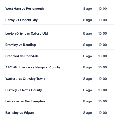
West Ham vs Portsmouth
8 ago
10:00
Derby vs Lincoln City
8 ago
10:00
Leyton Orient vs Oxford Utd
8 ago
10:00
Bromley vs Reading
8 ago
10:00
Bradford vs Rochdale
8 ago
10:00
AFC Wimbledon vs Newport County
8 ago
10:00
Watford vs Crawley Town
8 ago
10:00
Burnley vs Notts County
8 ago
10:00
Leicester vs Northampton
8 ago
10:00
Barnsley vs Wigan
8 ago
10:00