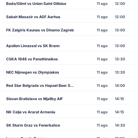
Bodo/Glimt vs Union Saint Gilloise
11 ago
12:00
Sabah Masazir vs AGF Aarhus
11 ago
12:00
FK Zalgiris Kaunas vs Dinamo Zagreb
11 ago
13:00
Apollon Limassol vs SK Brann
11 ago
13:00
CSKA 1948 vs Panathinaikos
11 ago
13:30
NEC Nijmegen vs Olympiakos
11 ago
13:30
Red Star Belgrade vs Hapoel Beer Sheva
11 ago
14:00
Slovan Bratislava vs Mjallby AIF
11 ago
14:15
NK Celje vs Ararat Armenia
11 ago
14:15
SK Sturm Graz vs Fenerbahce
11 ago
14:30