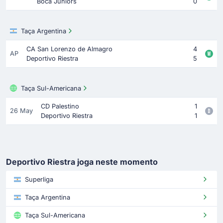
Boca Juniors
0
Taça Argentina
CA San Lorenzo de Almagro
4
AP
Deportivo Riestra
5
Taça Sul-Americana
CD Palestino
1
26 May
Deportivo Riestra
1
Deportivo Riestra joga neste momento
Superliga
Taça Argentina
Taça Sul-Americana