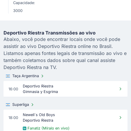
Capacidade:
3000
Deportivo Riestra Transmissões ao vivo
Abaixo, você pode encontrar locais onde você pode
assistir ao vivo Deportivo Riestra online no Brasil.
Listamos apenas fontes legais de transmissão ao vivo e
também coletamos dados sobre qual canal assiste
Deportivo Riestra na TV.
Taça Argentina
Deportivo Riestra
16:00
Gimnasia y Esgrima
Superliga
Newell´s Old Boys
18:00
Deportivo Riestra
Fanatiz (Míralo en vivo)