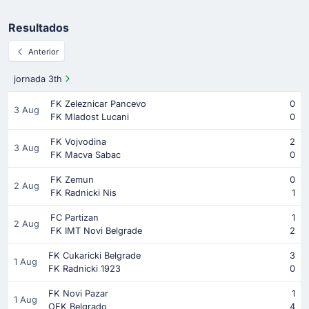
Resultados
Anterior
jornada 3th
FK Zeleznicar Pancevo
0
3 Aug
FK Mladost Lucani
0
FK Vojvodina
2
3 Aug
FK Macva Sabac
0
FK Zemun
0
2 Aug
FK Radnicki Nis
1
FC Partizan
1
2 Aug
FK IMT Novi Belgrade
2
FK Cukaricki Belgrade
3
1 Aug
FK Radnicki 1923
0
FK Novi Pazar
1
1 Aug
OFK Belgrado
4