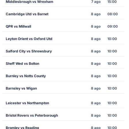
Middlesbrough vs Wrexham
7 ago
15:00
Cambridge Utd vs Barnet
8 ago
08:00
QPR vs Millwall
8 ago
09:00
Leyton Orient vs Oxford Utd
8 ago
10:00
Salford City vs Shrewsbury
8 ago
10:00
Sheff Wed vs Bolton
8 ago
10:00
Burnley vs Notts County
8 ago
10:00
Barnsley vs Wigan
8 ago
10:00
Leicester vs Northampton
8 ago
10:00
Bristol Rovers vs Peterborough
8 ago
10:00
Bromley vs Reading
8 ago
10:00