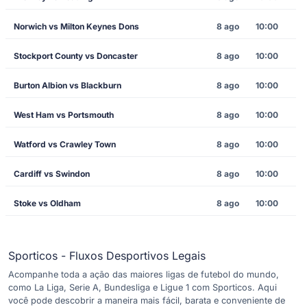
Norwich vs Milton Keynes Dons
8 ago
10:00
Stockport County vs Doncaster
8 ago
10:00
Burton Albion vs Blackburn
8 ago
10:00
West Ham vs Portsmouth
8 ago
10:00
Watford vs Crawley Town
8 ago
10:00
Cardiff vs Swindon
8 ago
10:00
Stoke vs Oldham
8 ago
10:00
Sporticos - Fluxos Desportivos Legais
Acompanhe toda a ação das maiores ligas de futebol do mundo,
como La Liga, Serie A, Bundesliga e Ligue 1 com Sporticos. Aqui
você pode descobrir a maneira mais fácil, barata e conveniente de