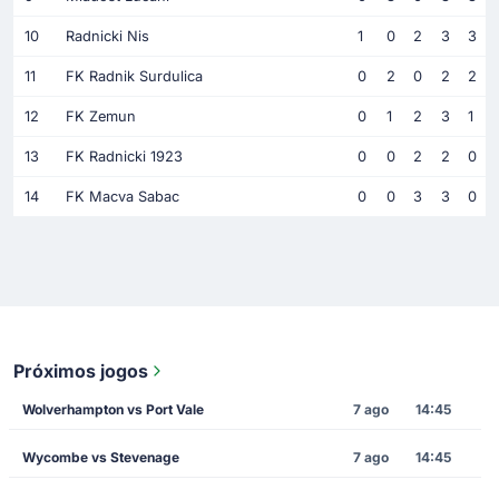
10
Radnicki Nis
1
0
2
3
3
11
FK Radnik Surdulica
0
2
0
2
2
12
FK Zemun
0
1
2
3
1
13
FK Radnicki 1923
0
0
2
2
0
14
FK Macva Sabac
0
0
3
3
0
Próximos jogos
Wolverhampton vs Port Vale
7 ago
14:45
Wycombe vs Stevenage
7 ago
14:45