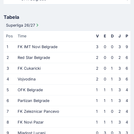
Tabela
Superliga 26/27
Pos
Time
V
E
D
J
P
1
FK IMT Novi Belgrade
3
0
0
3
9
2
Red Star Belgrade
2
0
0
2
6
3
FK Cukaricki
2
0
1
3
6
4
Vojvodina
2
0
1
3
6
5
OFK Belgrade
1
1
1
3
4
6
Partizan Belgrade
1
1
1
3
4
7
FK Zeleznicar Pancevo
1
1
0
2
4
8
FK Novi Pazar
1
1
1
3
4
9
Mladost Lucani
0
3
0
3
3