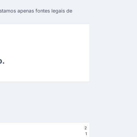
istamos apenas fontes legais de
o.
2
1