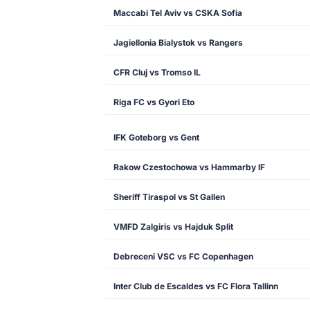
Maccabi Tel Aviv vs CSKA Sofia
Jagiellonia Bialystok vs Rangers
CFR Cluj vs Tromso IL
Riga FC vs Gyori Eto
IFK Goteborg vs Gent
Rakow Czestochowa vs Hammarby IF
Sheriff Tiraspol vs St Gallen
VMFD Zalgiris vs Hajduk Split
Debreceni VSC vs FC Copenhagen
Inter Club de Escaldes vs FC Flora Tallinn