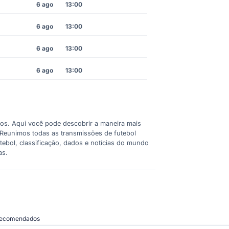
6 ago
13:00
6 ago
13:00
6 ago
13:00
6 ago
13:00
cos. Aqui você pode descobrir a maneira mais
o. Reunimos todas as transmissões de futebol
ebol, classificação, dados e notícias do mundo
as.
 recomendados