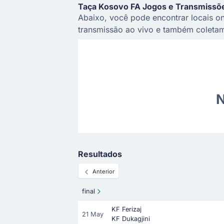
Taça Kosovo FA Jogos e Transmissõ
Abaixo, você pode encontrar locais on
transmissão ao vivo e também coletam
N
Resultados
Anterior
final
KF Ferizaj
21 May
KF Dukagjini