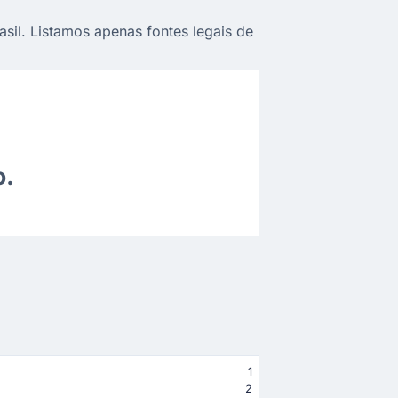
sil. Listamos apenas fontes legais de
o.
1
2