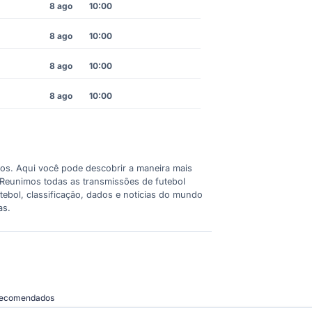
8 ago
10:00
8 ago
10:00
8 ago
10:00
8 ago
10:00
cos. Aqui você pode descobrir a maneira mais
o. Reunimos todas as transmissões de futebol
ebol, classificação, dados e notícias do mundo
as.
 recomendados