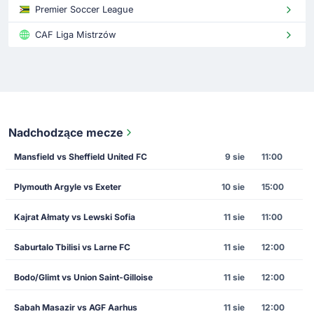
Premier Soccer League
CAF Liga Mistrzów
Nadchodzące mecze
Mansfield vs Sheffield United FC
9 sie
11:00
Plymouth Argyle vs Exeter
10 sie
15:00
Kajrat Ałmaty vs Lewski Sofia
11 sie
11:00
Saburtalo Tbilisi vs Larne FC
11 sie
12:00
Bodo/Glimt vs Union Saint-Gilloise
11 sie
12:00
Sabah Masazir vs AGF Aarhus
11 sie
12:00