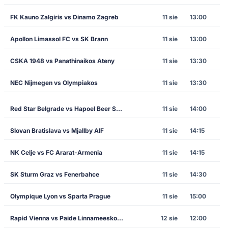
FK Kauno Zalgiris vs Dinamo Zagreb
11 sie
13:00
Apollon Limassol FC vs SK Brann
11 sie
13:00
CSKA 1948 vs Panathinaikos Ateny
11 sie
13:30
NEC Nijmegen vs Olympiakos
11 sie
13:30
Red Star Belgrade vs Hapoel Beer Sheva
11 sie
14:00
Slovan Bratislava vs Mjallby AIF
11 sie
14:15
NK Celje vs FC Ararat-Armenia
11 sie
14:15
SK Sturm Graz vs Fenerbahce
11 sie
14:30
Olympique Lyon vs Sparta Prague
11 sie
15:00
Rapid Vienna vs Paide Linnameeskond
12 sie
12:00