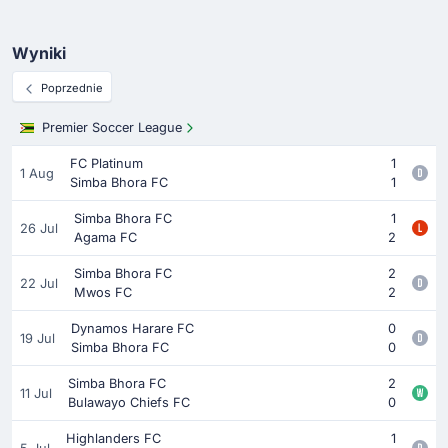
Wyniki
Poprzednie
Premier Soccer League
FC Platinum
1
1 Aug
Simba Bhora FC
1
Simba Bhora FC
1
26 Jul
Agama FC
2
Simba Bhora FC
2
22 Jul
Mwos FC
2
Dynamos Harare FC
0
19 Jul
Simba Bhora FC
0
Simba Bhora FC
2
11 Jul
Bulawayo Chiefs FC
0
Highlanders FC
1