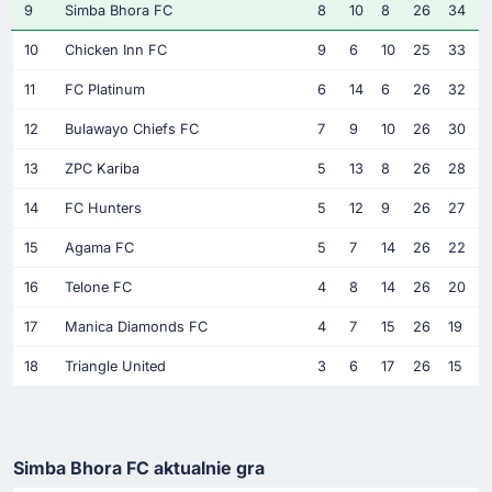
9
Simba Bhora FC
8
10
8
26
34
10
Chicken Inn FC
9
6
10
25
33
11
FC Platinum
6
14
6
26
32
12
Bulawayo Chiefs FC
7
9
10
26
30
13
ZPC Kariba
5
13
8
26
28
14
FC Hunters
5
12
9
26
27
15
Agama FC
5
7
14
26
22
16
Telone FC
4
8
14
26
20
17
Manica Diamonds FC
4
7
15
26
19
18
Triangle United
3
6
17
26
15
Simba Bhora FC aktualnie gra