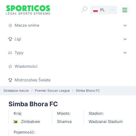
Me
PL
Mecze online
Ligi
Typy
Wiadomości
Mistrzostwa Świata
Dzisiejsze mecze
Premier Soccer League
Simba Bhora FC
Simba Bhora FC
Kraj:
Miasto:
Stadion:
Zimbabwe
Shamva
Wadzanai Stadium
Pojemność: