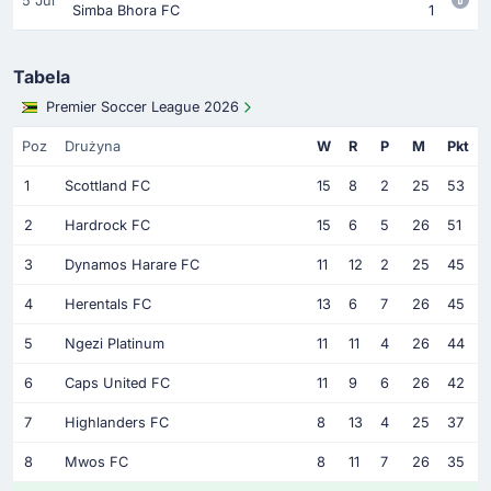
5 Jul
Simba Bhora FC
1
Tabela
Premier Soccer League 2026
Poz
Drużyna
W
R
P
M
Pkt
1
Scottland FC
15
8
2
25
53
2
Hardrock FC
15
6
5
26
51
3
Dynamos Harare FC
11
12
2
25
45
4
Herentals FC
13
6
7
26
45
5
Ngezi Platinum
11
11
4
26
44
6
Caps United FC
11
9
6
26
42
7
Highlanders FC
8
13
4
25
37
8
Mwos FC
8
11
7
26
35