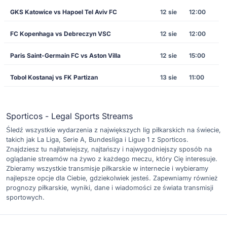
GKS Katowice vs Hapoel Tel Aviv FC
12 sie
12:00
FC Kopenhaga vs Debreczyn VSC
12 sie
12:00
Paris Saint-Germain FC vs Aston Villa
12 sie
15:00
Toboł Kostanaj vs FK Partizan
13 sie
11:00
Sporticos - Legal Sports Streams
Śledź wszystkie wydarzenia z największych lig piłkarskich na świecie,
takich jak La Liga, Serie A, Bundesliga i Ligue 1 z Sporticos.
Znajdziesz tu najłatwiejszy, najtańszy i najwygodniejszy sposób na
oglądanie streamów na żywo z każdego meczu, który Cię interesuje.
Zbieramy wszystkie transmisje piłkarskie w internecie i wybieramy
najlepsze opcje dla Ciebie, gdziekolwiek jesteś. Zapewniamy również
prognozy piłkarskie, wyniki, dane i wiadomości ze świata transmisji
sportowych.