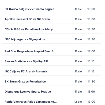
FK Kauno Zalgiris vs Dinamo Zagreb
11 sie
13:00
Apollon Limassol FC vs SK Brann
11 sie
13:00
CSKA 1948 vs Panathinaikos Ateny
11 sie
13:30
NEC Nijmegen vs Olympiakos
11 sie
13:30
Red Star Belgrade vs Hapoel Beer Sheva
11 sie
14:00
Slovan Bratislava vs Mjallby AIF
11 sie
14:15
NK Celje vs FC Ararat-Armenia
11 sie
14:15
SK Sturm Graz vs Fenerbahce
11 sie
14:30
Olympique Lyon vs Sparta Prague
11 sie
15:00
Rapid Vienna vs Paide Linnameeskond
12 sie
12:00