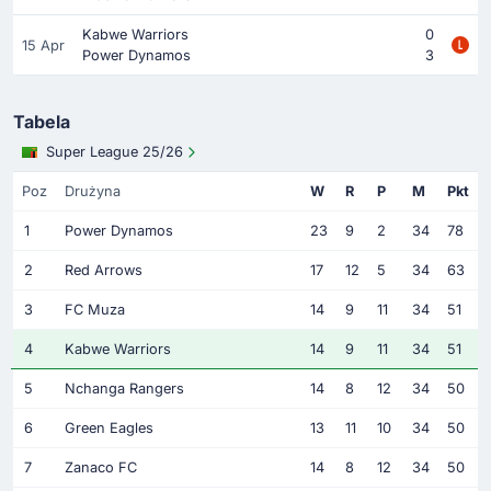
Kabwe Warriors
0
15 Apr
Power Dynamos
3
Tabela
Super League 25/26
Poz
Drużyna
W
R
P
M
Pkt
1
Power Dynamos
23
9
2
34
78
2
Red Arrows
17
12
5
34
63
3
FC Muza
14
9
11
34
51
4
Kabwe Warriors
14
9
11
34
51
5
Nchanga Rangers
14
8
12
34
50
6
Green Eagles
13
11
10
34
50
7
Zanaco FC
14
8
12
34
50