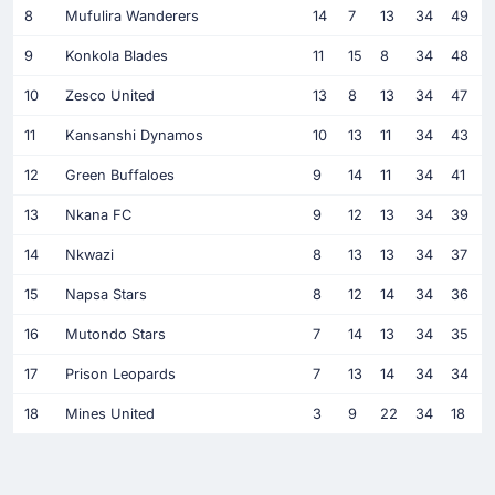
8
Mufulira Wanderers
14
7
13
34
49
9
Konkola Blades
11
15
8
34
48
10
Zesco United
13
8
13
34
47
11
Kansanshi Dynamos
10
13
11
34
43
12
Green Buffaloes
9
14
11
34
41
13
Nkana FC
9
12
13
34
39
14
Nkwazi
8
13
13
34
37
15
Napsa Stars
8
12
14
34
36
16
Mutondo Stars
7
14
13
34
35
17
Prison Leopards
7
13
14
34
34
18
Mines United
3
9
22
34
18