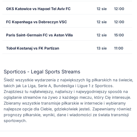
GKS Katowice vs Hapoel Tel Aviv FC
12 sie
12:00
FC Kopenhaga vs Debreczyn VSC
12 sie
12:00
Paris Saint-Germain FC vs Aston Villa
12 sie
15:00
Toboł Kostanaj vs FK Partizan
13 sie
11:00
Sporticos - Legal Sports Streams
Śledź wszystkie wydarzenia z największych lig piłkarskich na świecie,
takich jak La Liga, Serie A, Bundesliga i Ligue 1 z Sporticos.
Znajdziesz tu najłatwiejszy, najtańszy i najwygodniejszy sposób na
oglądanie streamów na żywo z każdego meczu, który Cię interesuje.
Zbieramy wszystkie transmisje piłkarskie w internecie i wybieramy
najlepsze opcje dla Ciebie, gdziekolwiek jesteś. Zapewniamy również
prognozy piłkarskie, wyniki, dane i wiadomości ze świata transmisji
sportowych.