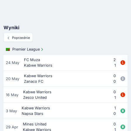
Wyniki
Poprzednie
Premier League
FC Muza
2
24 May
Kabwe Warriors
1
Kabwe Warriors
0
20 May
Zanaco FC
0
Kabwe Warriors
0
16 May
Zesco United
1
Kabwe Warriors
1
3 May
Napsa Stars
0
Mines United
0
29 Apr
Kabwe Warriors
1