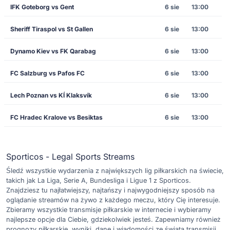
IFK Goteborg vs Gent
6 sie
13:00
Sheriff Tiraspol vs St Gallen
6 sie
13:00
Dynamo Kiev vs FK Qarabag
6 sie
13:00
FC Salzburg vs Pafos FC
6 sie
13:00
Lech Poznan vs KÍ Klaksvík
6 sie
13:00
FC Hradec Kralove vs Besiktas
6 sie
13:00
Sporticos - Legal Sports Streams
Śledź wszystkie wydarzenia z największych lig piłkarskich na świecie,
takich jak La Liga, Serie A, Bundesliga i Ligue 1 z Sporticos.
Znajdziesz tu najłatwiejszy, najtańszy i najwygodniejszy sposób na
oglądanie streamów na żywo z każdego meczu, który Cię interesuje.
Zbieramy wszystkie transmisje piłkarskie w internecie i wybieramy
najlepsze opcje dla Ciebie, gdziekolwiek jesteś. Zapewniamy również
prognozy piłkarskie, wyniki, dane i wiadomości ze świata transmisji