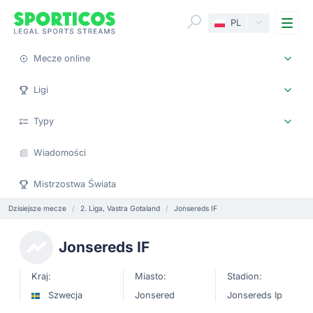
Me
PL
Mecze online
Ligi
Typy
Wiadomości
Mistrzostwa Świata
Dzisiejsze mecze
2. Liga, Vastra Gotaland
Jonsereds IF
Jonsereds IF
Kraj:
Miasto:
Stadion:
Szwecja
Jonsered
Jonsereds Ip