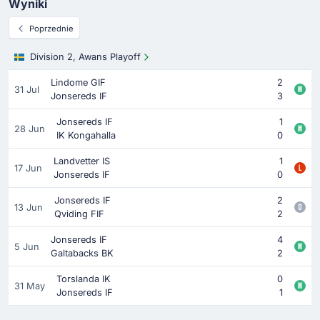
Wyniki
Poprzednie
Division 2, Awans Playoff
Lindome GIF
2
31 Jul
Jonsereds IF
3
Jonsereds IF
1
28 Jun
IK Kongahalla
0
Landvetter IS
1
17 Jun
Jonsereds IF
0
Jonsereds IF
2
13 Jun
Qviding FIF
2
Jonsereds IF
4
5 Jun
Galtabacks BK
2
Torslanda IK
0
31 May
Jonsereds IF
1