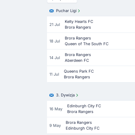
Puchar Ligi
Kelty Hearts FC
21 Jul
Brora Rangers
Brora Rangers
18 Jul
Queen of The South FC
Brora Rangers
14 Jul
Aberdeen FC
Queens Park FC
11 Jul
Brora Rangers
3. Dywizja
Edinburgh City FC
16 May
Brora Rangers
Brora Rangers
9 May
Edinburgh City FC