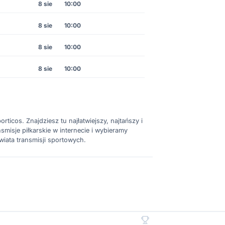
8 sie
10:00
8 sie
10:00
8 sie
10:00
8 sie
10:00
rticos. Znajdziesz tu najłatwiejszy, najtańszy i
misje piłkarskie w internecie i wybieramy
wiata transmisji sportowych.