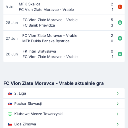
MFK Skalica
2
8 Jul
FC Vion Zlate Moravce - Vrable
1
FC Vion Zlate Moravce - Vrable
5
28 Jun
FC Banik Prievidza
3
FC Vion Zlate Moravce - Vrable
2
27 Jun
MFk Dukla Banska Bystrica
0
FK Inter Bratysława
0
20 Jun
FC Vion Zlate Moravce - Vrable
1
FC Vion Zlate Moravce - Vrable aktualnie gra
2. Liga
Puchar Słowacji
Klubowe Mecze Towarzyski
Liga Zimowa