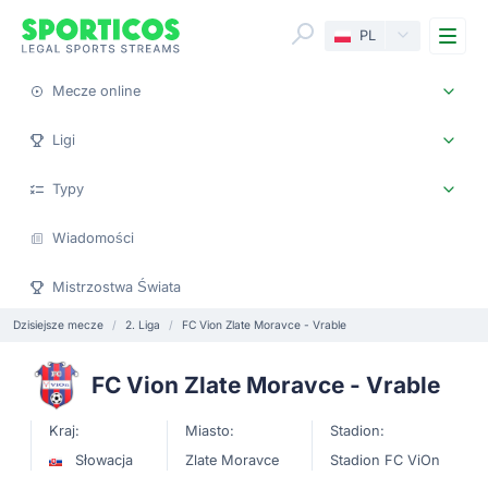
Me
PL
Mecze online
Ligi
Typy
Wiadomości
Mistrzostwa Świata
Dzisiejsze mecze
2. Liga
FC Vion Zlate Moravce - Vrable
FC Vion Zlate Moravce - Vrable
Kraj:
Miasto:
Stadion:
Słowacja
Zlate Moravce
Stadion FC ViOn