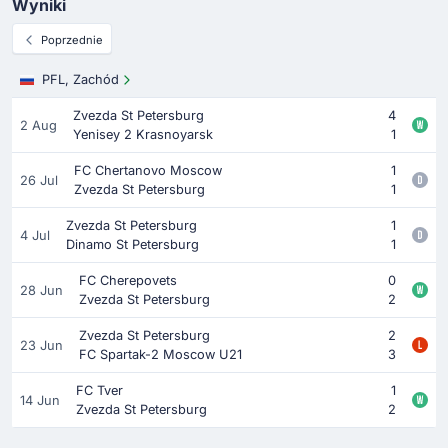
Wyniki
Poprzednie
PFL, Zachód
Zvezda St Petersburg
4
2 Aug
Yenisey 2 Krasnoyarsk
1
FC Chertanovo Moscow
1
26 Jul
Zvezda St Petersburg
1
Zvezda St Petersburg
1
4 Jul
Dinamo St Petersburg
1
FC Cherepovets
0
28 Jun
Zvezda St Petersburg
2
Zvezda St Petersburg
2
23 Jun
FC Spartak-2 Moscow U21
3
FC Tver
1
14 Jun
Zvezda St Petersburg
2