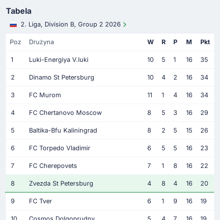
Tabela
2. Liga, Division B, Group 2 2026
Poz
Drużyna
W
R
P
M
Pkt
1
Luki-Energiya V.luki
10
5
1
16
35
2
Dinamo St Petersburg
10
4
2
16
34
3
FC Murom
11
1
4
16
34
4
FC Chertanovo Moscow
8
5
3
16
29
5
Baltika-Bfu Kaliningrad
8
2
5
15
26
6
FC Torpedo Vladimir
6
5
5
16
23
7
FC Cherepovets
7
1
8
16
22
8
Zvezda St Petersburg
4
8
4
16
20
9
FC Tver
6
1
9
16
19
10
Cosmos Dolgoprudny
5
4
7
16
19