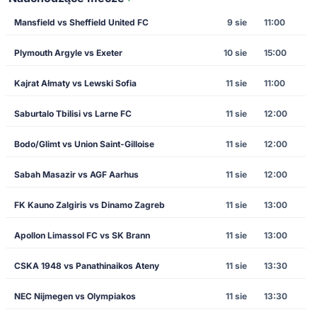
Mansfield vs Sheffield United FC
9 sie
11:00
Plymouth Argyle vs Exeter
10 sie
15:00
Kajrat Ałmaty vs Lewski Sofia
11 sie
11:00
Saburtalo Tbilisi vs Larne FC
11 sie
12:00
Bodo/Glimt vs Union Saint-Gilloise
11 sie
12:00
Sabah Masazir vs AGF Aarhus
11 sie
12:00
FK Kauno Zalgiris vs Dinamo Zagreb
11 sie
13:00
Apollon Limassol FC vs SK Brann
11 sie
13:00
CSKA 1948 vs Panathinaikos Ateny
11 sie
13:30
NEC Nijmegen vs Olympiakos
11 sie
13:30