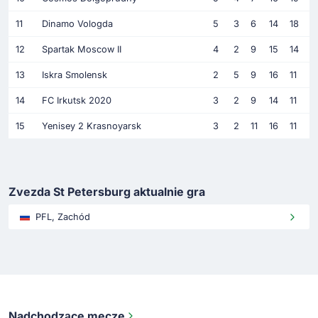
11
Dinamo Vologda
5
3
6
14
18
12
Spartak Moscow II
4
2
9
15
14
13
Iskra Smolensk
2
5
9
16
11
14
FC Irkutsk 2020
3
2
9
14
11
15
Yenisey 2 Krasnoyarsk
3
2
11
16
11
Zvezda St Petersburg aktualnie gra
PFL, Zachód
Nadchodzące mecze