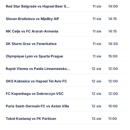
Red Star Belgrade vs Hapoel Beer Sheva
11 sie
14:00
Slovan Bratislava vs Mjallby AIF
11 sie
14:15
NK Celje vs FC Ararat-Armenia
11 sie
14:15
SK Sturm Graz vs Fenerbahce
11 sie
14:30
Olympique Lyon vs Sparta Prague
11 sie
15:00
Rapid Vienna vs Paide Linnameeskond
12 sie
12:00
GKS Katowice vs Hapoel Tel Aviv FC
12 sie
12:00
FC Kopenhaga vs Debreczyn VSC
12 sie
12:00
Paris Saint-Germain FC vs Aston Villa
12 sie
15:00
Toboł Kostanaj vs FK Partizan
13 sie
11:00