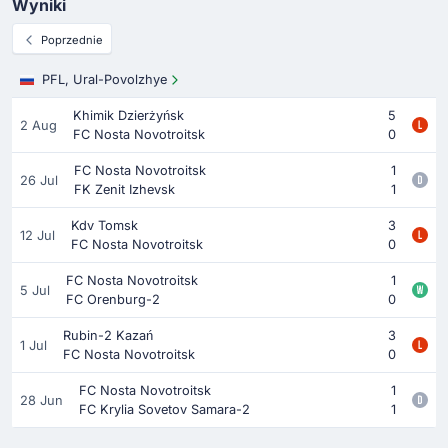
Wyniki
Poprzednie
PFL, Ural-Povolzhye
Khimik Dzierżyńsk
5
2 Aug
FC Nosta Novotroitsk
0
FC Nosta Novotroitsk
1
26 Jul
FK Zenit Izhevsk
1
Kdv Tomsk
3
12 Jul
FC Nosta Novotroitsk
0
FC Nosta Novotroitsk
1
5 Jul
FC Orenburg-2
0
Rubin-2 Kazań
3
1 Jul
FC Nosta Novotroitsk
0
FC Nosta Novotroitsk
1
28 Jun
FC Krylia Sovetov Samara-2
1