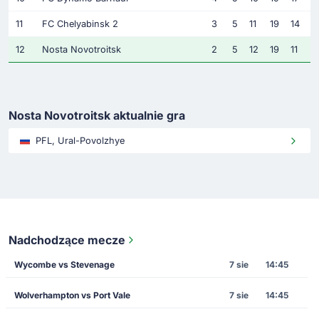
11
FC Chelyabinsk 2
3
5
11
19
14
12
Nosta Novotroitsk
2
5
12
19
11
Nosta Novotroitsk aktualnie gra
PFL, Ural-Povolzhye
Nadchodzące mecze
Wycombe vs Stevenage
7 sie
14:45
Wolverhampton vs Port Vale
7 sie
14:45