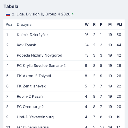
Tabela
2. Liga, Division B, Group 4 2026
Poz
Drużyna
W
R
P
M
Pkt
1
Khimik Dzierżyńsk
16
2
1
19
50
2
Kdv Tomsk
14
2
3
19
44
3
Pobeda Nizhny Novgorod
13
3
3
19
42
4
FC Krylia Sovetov Samara-2
6
8
5
19
26
5
FK Akron-2 Tolyatti
8
2
9
19
26
6
FK Zenit Izhevsk
5
7
7
19
22
7
Rubin-2 Kazań
4
8
7
19
20
8
FC Orenburg-2
4
8
7
19
20
9
Ural-D Yekaterinburg
4
7
8
19
19
10
FC Dynamo Barnaul
4
5
10
19
17