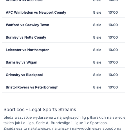
AFC Wimbledon vs Newport County
8 sie
10:00
Watford vs Crawley Town
8 sie
10:00
Burnley vs Notts County
8 sie
10:00
Leicester vs Northampton
8 sie
10:00
Barnsley vs Wigan
8 sie
10:00
Grimsby vs Blackpool
8 sie
10:00
Bristol Rovers vs Peterborough
8 sie
10:00
Sporticos - Legal Sports Streams
Śledź wszystkie wydarzenia z największych lig piłkarskich na świecie,
takich jak La Liga, Serie A, Bundesliga i Ligue 1 z Sporticos.
Znajdziesz tu najłatwiejszy, najtańszy i najwygodniejszy sposób na