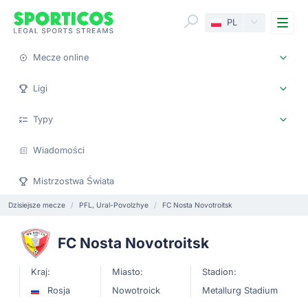
Me
PL
Mecze online
Ligi
Typy
Wiadomości
Mistrzostwa Świata
Dzisiejsze mecze
PFL, Ural-Povolzhye
FC Nosta Novotroitsk
FC Nosta Novotroitsk
Kraj:
Miasto:
Stadion:
Rosja
Nowotroick
Metallurg Stadium