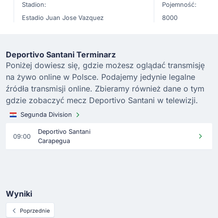
Stadion:
Pojemność:
Estadio Juan Jose Vazquez
8000
Deportivo Santani Terminarz
Poniżej dowiesz się, gdzie możesz oglądać transmisję
na żywo online w Polsce. Podajemy jedynie legalne
źródła transmisji online. Zbieramy również dane o tym
gdzie zobaczyć mecz Deportivo Santani w telewizji.
Segunda Division
Deportivo Santani
09:00
Carapegua
Wyniki
Poprzednie