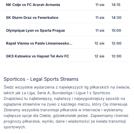
NK Celje vs FC Ararat-Armenia
11 sie
14:15
SK Sturm Graz vs Fenerbahce
11 sie
14:30
Olympique Lyon vs Sparta Prague
11 sie
15:00
Rapid Vienna vs Paide Linnameeskond
12 sie
12:00
GKS Katowice vs Hapoel Tel Aviv FC
12 sie
12:00
Sporticos - Legal Sports Streams
Śledź wszystkie wydarzenia z największych lig piłkarskich na świecie,
takich jak La Liga, Serie A, Bundesliga i Ligue 1 z Sporticos.
Znajdziesz tu najłatwiejszy, najtańszy i najwygodniejszy sposób na
oglądanie streamów na żywo z każdego meczu, który Cię interesuje.
Zbieramy wszystkie transmisje piłkarskie w internecie i wybieramy
najlepsze opcje dla Ciebie, gdziekolwiek jesteś. Zapewniamy również
prognozy piłkarskie, wyniki, dane i wiadomości ze świata transmisji
sportowych.