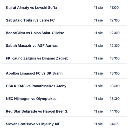
Kajrat Ałmaty vs Lewski Sofia
11 sie
11:00
Saburtalo Tbilisi vs Larne FC
11 sie
12:00
Bodo/Glimt vs Union Saint-Gilloise
11 sie
12:00
Sabah Masazir vs AGF Aarhus
11 sie
12:00
FK Kauno Zalgiris vs Dinamo Zagreb
11 sie
13:00
Apollon Limassol FC vs SK Brann
11 sie
13:00
CSKA 1948 vs Panathinaikos Ateny
11 sie
13:30
NEC Nijmegen vs Olympiakos
11 sie
13:30
Red Star Belgrade vs Hapoel Beer Sheva
11 sie
14:00
Slovan Bratislava vs Mjallby AIF
11 sie
14:15