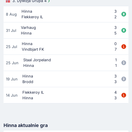
3. Dywizja Grupa 4
Hinna
3
8 Aug
Flekkeroy IL
2
Varhaug
3
31 Jul
Hinna
5
Hinna
0
25 Jul
Vindbjart FK
7
Staal Jorpeland
1
25 Jun
Hinna
1
Hinna
3
19 Jun
Brodd
3
Flekkeroy IL
4
14 Jun
Hinna
3
Hinna aktualnie gra