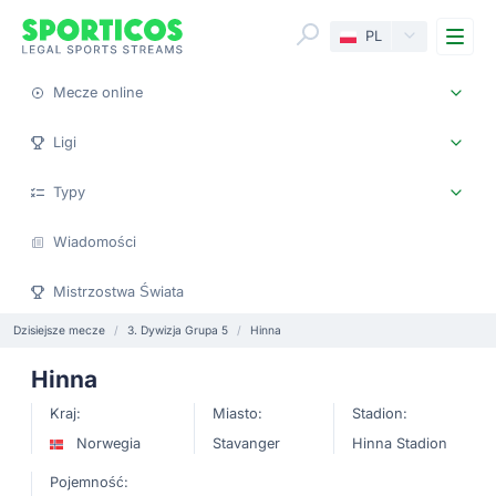
Me
PL
Mecze online
Ligi
Typy
Wiadomości
Mistrzostwa Świata
Dzisiejsze mecze
3. Dywizja Grupa 5
Hinna
Hinna
Kraj:
Miasto:
Stadion:
Norwegia
Stavanger
Hinna Stadion
Pojemność: