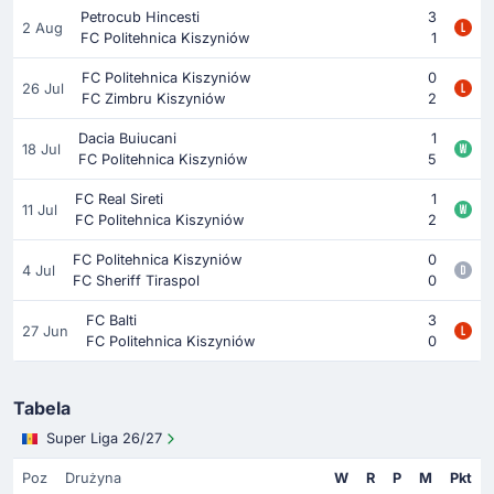
Petrocub Hincesti
3
2 Aug
FC Politehnica Kiszyniów
1
FC Politehnica Kiszyniów
0
26 Jul
FC Zimbru Kiszyniów
2
Dacia Buiucani
1
18 Jul
FC Politehnica Kiszyniów
5
FC Real Sireti
1
11 Jul
FC Politehnica Kiszyniów
2
FC Politehnica Kiszyniów
0
4 Jul
FC Sheriff Tiraspol
0
FC Balti
3
27 Jun
FC Politehnica Kiszyniów
0
Tabela
Super Liga 26/27
Poz
Drużyna
W
R
P
M
Pkt