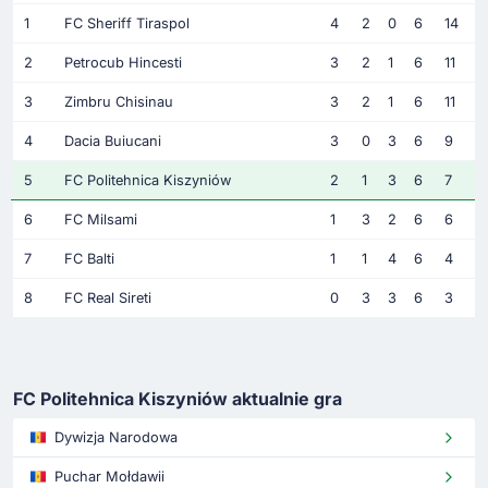
1
FC Sheriff Tiraspol
4
2
0
6
14
2
Petrocub Hincesti
3
2
1
6
11
3
Zimbru Chisinau
3
2
1
6
11
4
Dacia Buiucani
3
0
3
6
9
5
FC Politehnica Kiszyniów
2
1
3
6
7
6
FC Milsami
1
3
2
6
6
7
FC Balti
1
1
4
6
4
8
FC Real Sireti
0
3
3
6
3
FC Politehnica Kiszyniów aktualnie gra
Dywizja Narodowa
Puchar Mołdawii