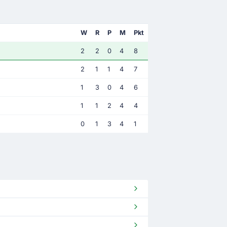
W
R
P
M
Pkt
2
2
0
4
8
2
1
1
4
7
1
3
0
4
6
1
1
2
4
4
0
1
3
4
1