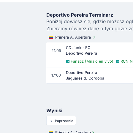
Deportivo Pereira Terminarz
Poniżej dowiesz się, gdzie możesz ogl
Zbieramy również dane o tym gdzie zo
Primera A, Apertura
CD Junior FC
21:05
Deportivo Pereira
Fanatiz (Míralo en vivo)
RCN Nu
Deportivo Pereira
17:00
Jaguares d. Cordoba
Wyniki
Poprzednie
Primera A, Apertura