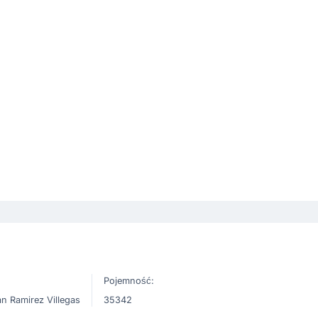
Pojemność:
n Ramirez Villegas
35342