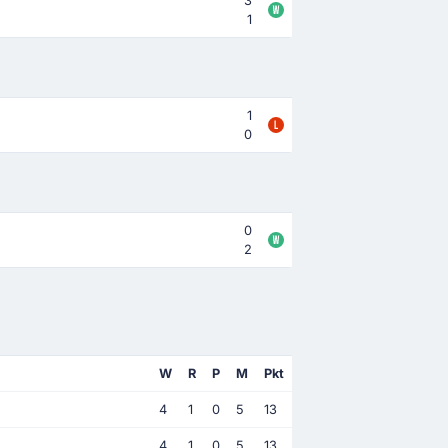
3
1
1
0
0
2
W
R
P
M
Pkt
4
1
0
5
13
4
1
0
5
13