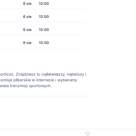
6 sie
13:00
6 sie
13:00
6 sie
13:00
6 sie
13:00
rticos. Znajdziesz tu najłatwiejszy, najtańszy i
misje piłkarskie w internecie i wybieramy
wiata transmisji sportowych.