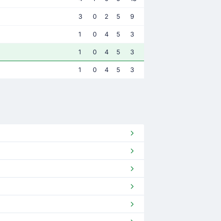
3
0
2
5
9
1
0
4
5
3
1
0
4
5
3
1
0
4
5
3