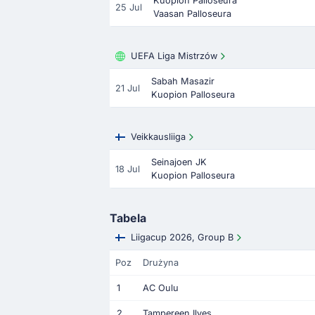
Kuopion Palloseura
25 Jul
Vaasan Palloseura
UEFA Liga Mistrzów
Sabah Masazir
21 Jul
Kuopion Palloseura
Veikkausliiga
Seinajoen JK
18 Jul
Kuopion Palloseura
Tabela
Liigacup 2026, Group B
Poz
Drużyna
1
AC Oulu
2
Tampereen Ilves