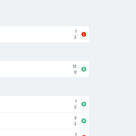
1
2
12
0
1
2
3
2
1