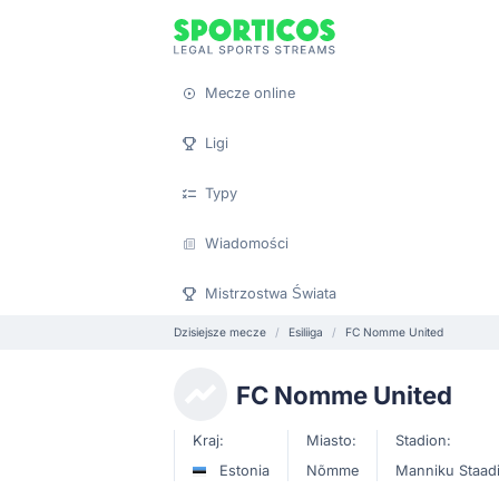
Mecze online
Ligi
Typy
Wiadomości
Mistrzostwa Świata
Dzisiejsze mecze
Esiliiga
FC Nomme United
FC Nomme United
Kraj:
Miasto:
Stadion:
Estonia
Nõmme
Manniku Staad