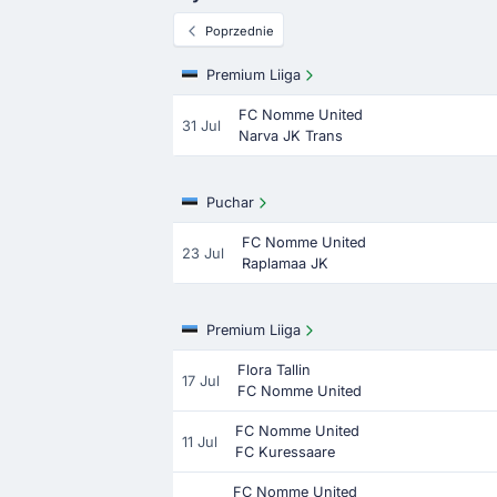
Poprzednie
Premium Liiga
FC Nomme United
31 Jul
Narva JK Trans
Puchar
FC Nomme United
23 Jul
Raplamaa JK
Premium Liiga
Flora Tallin
17 Jul
FC Nomme United
FC Nomme United
11 Jul
FC Kuressaare
FC Nomme United