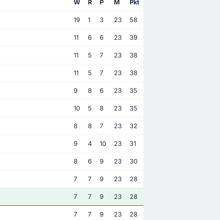
W
R
P
M
Pkt
19
1
3
23
58
11
6
6
23
39
11
5
7
23
38
11
5
7
23
38
9
8
6
23
35
10
5
8
23
35
8
8
7
23
32
9
4
10
23
31
8
6
9
23
30
7
7
9
23
28
7
7
9
23
28
7
7
9
23
28