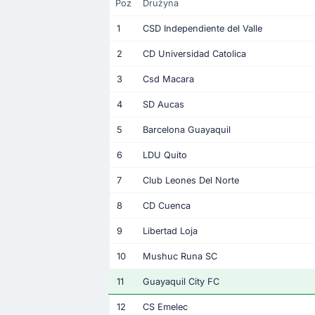
Poz
Drużyna
1
CSD Independiente del Valle
2
CD Universidad Catolica
3
Csd Macara
4
SD Aucas
5
Barcelona Guayaquil
6
LDU Quito
7
Club Leones Del Norte
8
CD Cuenca
9
Libertad Loja
10
Mushuc Runa SC
11
Guayaquil City FC
12
CS Emelec