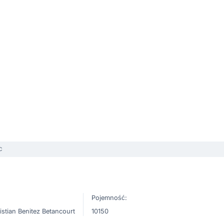
C
Pojemność:
istian Benitez Betancourt
10150