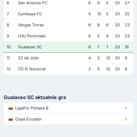
6
San Antonio FC
6
9
5
20
27
7
Cumbaya FC
5
10
5
20
25
8
Vargas Torres
6
8
6
20
23
9
LDU Portoviejo
6
5
9
20
23
10
Gualaceo SC
6
7
7
20
19
11
22 de Julio
4
3
13
20
9
12
CD El Nacional
2
5
13
20
8
Gualaceo SC aktualnie gra
LigaPro Primera B
Copa Ecuador