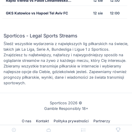
Rapid Vienna vs Paide Linnameeskond
12 sie
12:00
GKS Katowice vs Hapoel Tel Aviv FC
12 sie
12:00
Sporticos - Legal Sports Streams
Śledź wszystkie wydarzenia z największych lig piłkarskich na świecie,
takich jak La Liga, Serie A, Bundesliga i Ligue 1 z Sporticos.
Znajdziesz tu najłatwiejszy, najtańszy i najwygodniejszy sposób na
oglądanie streamów na żywo z każdego meczu, który Cię interesuje.
Zbieramy wszystkie transmisje piłkarskie w internecie i wybieramy
najlepsze opcje dla Ciebie, gdziekolwiek jesteś. Zapewniamy również
prognozy piłkarskie, wyniki, dane i wiadomości ze świata transmisji
sportowych.
Sporticos 2026 ©
Gamble Responsibly 18+
O nas
Kontakt
Polityka prywatności
Partnerzy