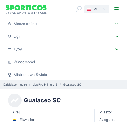
Me
PL
Mecze online
Ligi
Typy
Wiadomości
Mistrzostwa Świata
Dzisiejsze mecze
LigaPro Primera B
Gualaceo SC
Gualaceo SC
Kraj:
Miasto:
Ekwador
Azogues