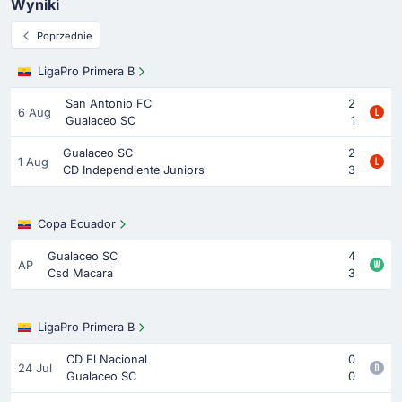
Wyniki
Poprzednie
LigaPro Primera B
San Antonio FC
2
6 Aug
Gualaceo SC
1
Gualaceo SC
2
1 Aug
CD Independiente Juniors
3
Copa Ecuador
Gualaceo SC
4
AP
Csd Macara
3
LigaPro Primera B
CD El Nacional
0
24 Jul
Gualaceo SC
0