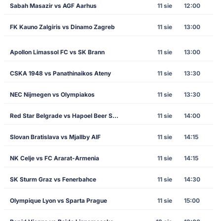
Sabah Masazir vs AGF Aarhus
11 sie
12:00
FK Kauno Zalgiris vs Dinamo Zagreb
11 sie
13:00
Apollon Limassol FC vs SK Brann
11 sie
13:00
CSKA 1948 vs Panathinaikos Ateny
11 sie
13:30
NEC Nijmegen vs Olympiakos
11 sie
13:30
Red Star Belgrade vs Hapoel Beer Sheva
11 sie
14:00
Slovan Bratislava vs Mjallby AIF
11 sie
14:15
NK Celje vs FC Ararat-Armenia
11 sie
14:15
SK Sturm Graz vs Fenerbahce
11 sie
14:30
Olympique Lyon vs Sparta Prague
11 sie
15:00