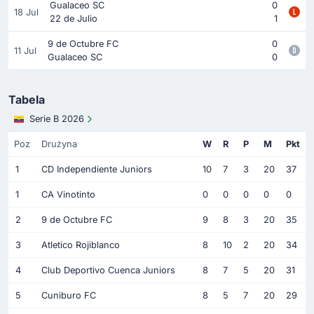
Gualaceo SC
0
18 Jul
22 de Julio
1
9 de Octubre FC
0
11 Jul
Gualaceo SC
0
Tabela
Serie B 2026
Poz
Drużyna
W
R
P
M
Pkt
1
CD Independiente Juniors
10
7
3
20
37
1
CA Vinotinto
0
0
0
0
0
2
9 de Octubre FC
9
8
3
20
35
3
Atletico Rojiblanco
8
10
2
20
34
4
Club Deportivo Cuenca Juniors
8
7
5
20
31
5
Cuniburo FC
8
5
7
20
29