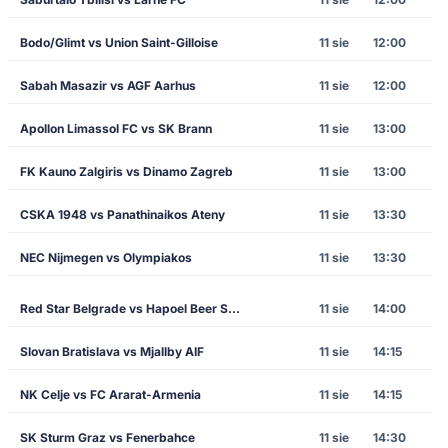
Bodo/Glimt vs Union Saint-Gilloise
11 sie
12:00
Sabah Masazir vs AGF Aarhus
11 sie
12:00
Apollon Limassol FC vs SK Brann
11 sie
13:00
FK Kauno Zalgiris vs Dinamo Zagreb
11 sie
13:00
CSKA 1948 vs Panathinaikos Ateny
11 sie
13:30
NEC Nijmegen vs Olympiakos
11 sie
13:30
Red Star Belgrade vs Hapoel Beer Sheva
11 sie
14:00
Slovan Bratislava vs Mjallby AIF
11 sie
14:15
NK Celje vs FC Ararat-Armenia
11 sie
14:15
SK Sturm Graz vs Fenerbahce
11 sie
14:30