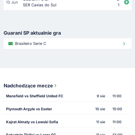
13 Jun
SER Caxias do Sul
1
Guarani SP aktualnie gra
Brasileiro Serie C
Nadchodzące mecze
Mansfield vs Sheffield United FC
9 sie
11:00
Plymouth Argyle vs Exeter
10 sie
15:00
Kajrat Ałmaty vs Lewski Sofia
11 sie
11:00
Saburtalo Tbilisi vs Larne FC
11 sie
12:00