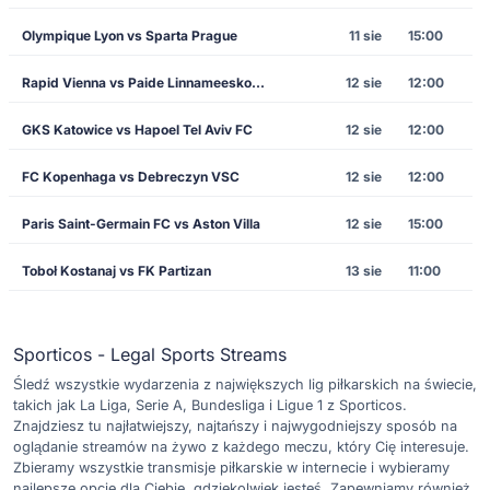
Olympique Lyon vs Sparta Prague
11 sie
15:00
Rapid Vienna vs Paide Linnameeskond
12 sie
12:00
GKS Katowice vs Hapoel Tel Aviv FC
12 sie
12:00
FC Kopenhaga vs Debreczyn VSC
12 sie
12:00
Paris Saint-Germain FC vs Aston Villa
12 sie
15:00
Toboł Kostanaj vs FK Partizan
13 sie
11:00
Sporticos - Legal Sports Streams
Śledź wszystkie wydarzenia z największych lig piłkarskich na świecie,
takich jak La Liga, Serie A, Bundesliga i Ligue 1 z Sporticos.
Znajdziesz tu najłatwiejszy, najtańszy i najwygodniejszy sposób na
oglądanie streamów na żywo z każdego meczu, który Cię interesuje.
Zbieramy wszystkie transmisje piłkarskie w internecie i wybieramy
najlepsze opcje dla Ciebie, gdziekolwiek jesteś. Zapewniamy również