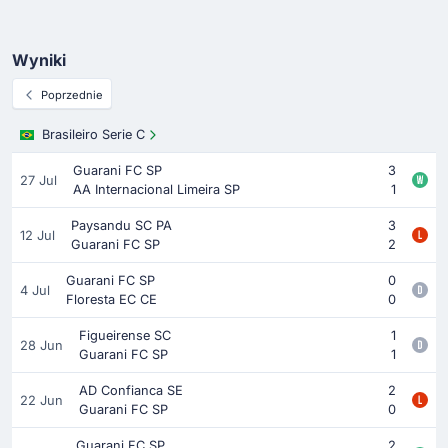
Wyniki
Poprzednie
Brasileiro Serie C
Guarani FC SP
3
27 Jul
AA Internacional Limeira SP
1
Paysandu SC PA
3
12 Jul
Guarani FC SP
2
Guarani FC SP
0
4 Jul
Floresta EC CE
0
Figueirense SC
1
28 Jun
Guarani FC SP
1
AD Confianca SE
2
22 Jun
Guarani FC SP
0
Guarani FC SP
2