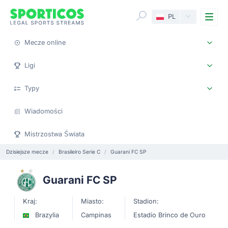
Me
PL
Mecze online
Ligi
Typy
Wiadomości
Mistrzostwa Świata
Dzisiejsze mecze
Brasileiro Serie C
Guarani FC SP
Guarani FC SP
Kraj:
Miasto:
Stadion:
Brazylia
Campinas
Estadio Brinco de Ouro